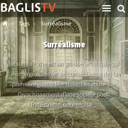
›
Tags
›
Surréalisme
Surréalisme
Le surréalisme est un groupe artistique qui
a émergé après (et en conséquence de) la
première guerre Mondiale. Désabusé par
l’avachissement d’une société post-
industrielle, bourgeoise ...
Plus d'info