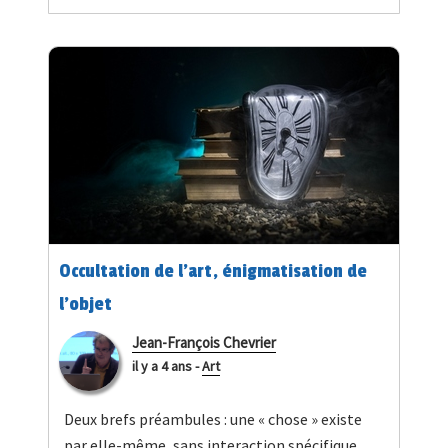
Occultation de l’art, énigmatisation de
l’objet
Jean-François Chevrier
il y a 4 ans
-
Art
Deux brefs préambules : une « chose » existe
par elle-même, sans interaction spécifique