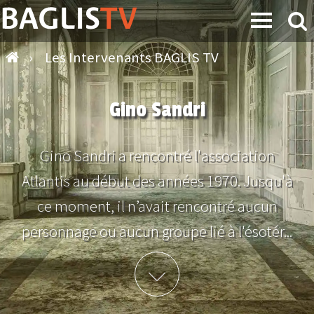
›
Les Intervenants BAGLIS TV
Gino Sandri
Gino Sandri a rencontré l'association
Atlantis au début des années 1970. Jusqu'à
ce moment, il n’avait rencontré aucun
personnage ou aucun groupe lié à l'ésotér...
Plus d'info