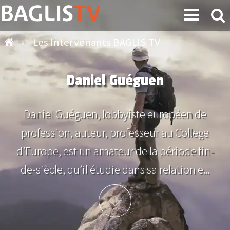
›
Les Intervenants BAGLIS TV
Daniel Guéguen
Daniel Guéguen, lobbyiste européen de
profession, auteur, professeur au College
d’Europe, est un amateur de la période fin-
de-siècle, qu’il étudie dans sa relation e...
Plus d'info