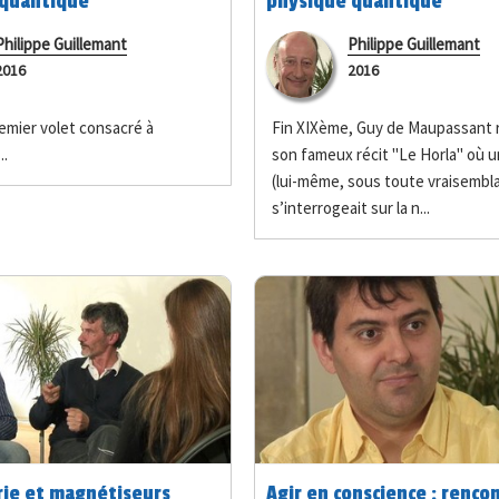
 quantique
physique quantique
Philippe Guillemant
Philippe Guillemant
2016
2016
emier volet consacré à
Fin XIXème, Guy de Maupassant r
..
son fameux récit "Le Horla" où
(lui-même, sous toute vraisembl
s’interrogeait sur la n...
rie et magnétiseurs
Agir en conscience : renco