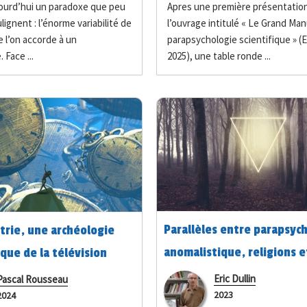
ujourd’hui un paradoxe que peu
Apres une première présentatio
ignent : l’énorme variabilité de
l’ouvrage intitulé « Le Grand Man
e l’on accorde à un
parapsychologie scientifique » (
 Face ...
2025), une table ronde ...
Parallèles entre parapsyc
rie, une archéologie
anomalistique, religions e
ue de la télévision
l’hypothèse de la simulati
Eric Dullin
Pascal Rousseau
2023
2024