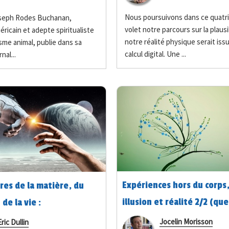
Nous poursuivons dans ce quatr
oseph Rodes Buchanan,
volet notre parcours sur la plausi
ricain et adepte spiritualiste
notre réalité physique serait iss
me animal, publie dans sa
calcul digital. Une ...
nal...
Expériences hors du corps
res de la matière, du
illusion et réalité 2/2 (qu
de la vie :
tions sur leurs
Jocelin Morisson
Eric Dullin