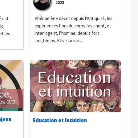
2023
Phénomène décrit depuis l’Antiquité, les
é est
expériences hors du corps fascinent, et
ic,
interrogent, l’homme, depuis fort
et les
longtemps. Rêve lucide...
njeux
Education et Intuition