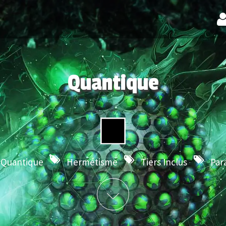
Quantique
 Quantique
Hermétisme
Tiers Inclus
Par
Plus d'info