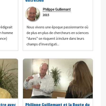
entretien
Philippe Guillemant
2015
édigeait
Nous vivons une époque passionnante où
 un homme
de plus en plus de chercheurs en sciences
ance)
"dures" se risquent à inclure dans leurs
champs d’investigati...
ntre avec
Philippe Guillemant et la Route du