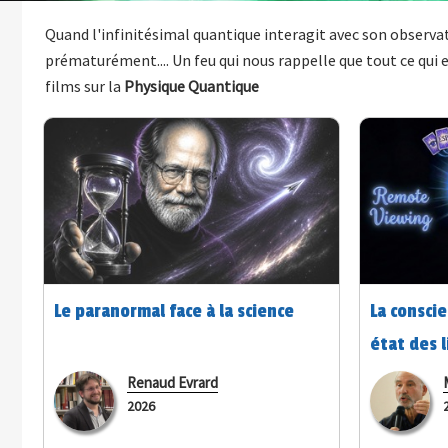
Quand l'infinitésimal quantique interagit avec son observa
prématurément.... Un feu qui nous rappelle que tout ce qui 
films sur la
Physique Quantique
Le paranormal face à la science
La consci
état des 
expérimen
Renaud Evrard
2026
mystères 