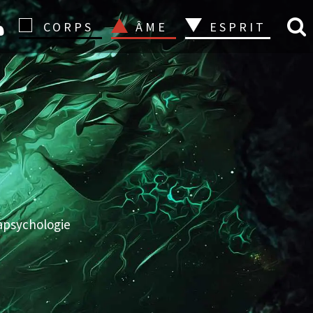
CONNEXION
CORPS
ÂME
ESPRIT
apsychologie