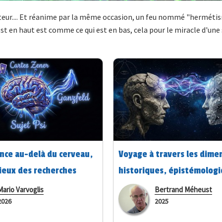
teur.... Et réanime par la même occasion, un feu nommé "hermétism
est en haut est comme ce qui est en bas, cela pour le miracle d'une
ence au-delà du cerveau,
Voyage à travers les dime
lieux des recherches
historiques, épistémologi
tales : neurosciences et
anthropologiques et clini
Mario Varvoglis
Bertrand Méheust
2026
2025
du psi
la parapsychologie