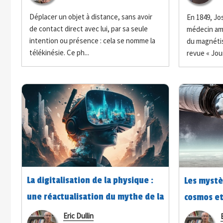
Déplacer un objet à distance, sans avoir
En 1849, J
de contact direct avec lui, par sa seule
médecin amé
intention ou présence : cela se nomme la
du magnétis
télékinésie. Ce ph...
revue « Jour
La digitalisation de la physique :
Les mystè
une réactualisation du mythe de la
cosmos et 
caverne par la métaphore des jeux
interroga
Eric Dullin