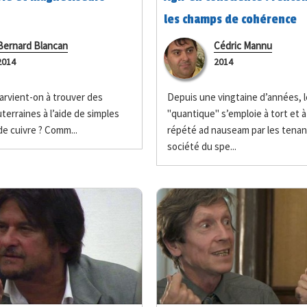
les champs de cohérence
Bernard Blancan
Cédric Mannu
2014
2014
rvient-on à trouver des
Depuis une vingtaine d’années, 
terraines à l’aide de simples
"quantique" s’emploie à tort et à
e cuivre ? Comm...
répété ad nauseam par les tenan
société du spe...