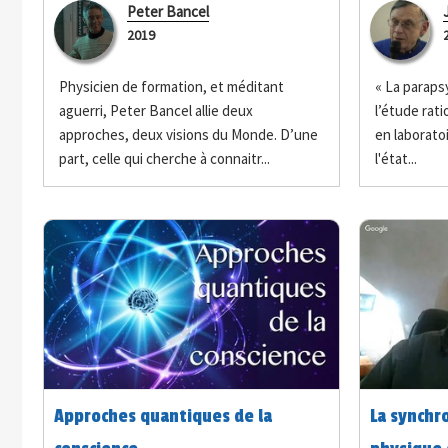
savant 1/
Peter Bancel
2019
Physicien de formation, et méditant
« La paraps
aguerri, Peter Bancel allie deux
l’étude rati
approches, deux visions du Monde. D’une
en laboratoi
part, celle qui cherche à connaitr...
l'état...
Approches quantiques de la
La synchro