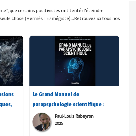
e", que certains positivistes ont tenté d'éteindre
 seule chose (Hermès Trismégiste)....Retrouvez ici tous nos
nsions
Le Grand Manuel de
ques,
parapsychologie scientifique :
ques de
présentation de l’ouvrage
Paul-Louis Rabeyron
2025