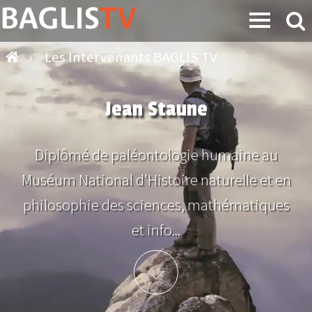
›
Les Intervenants BAGLIS TV
Jean Staune
Diplômé de paléontologie humaine au
Muséum National d'Histoire naturelle et en
philosophie des sciences, mathématiques
et info...
Plus d'info