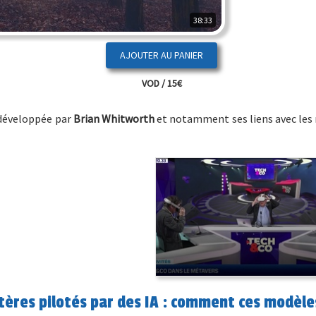
38:33
VOD / 15€
» développée par
Brian Whitworth
et notamment ses liens avec les
tères pilotés par des IA : comment ces modèle