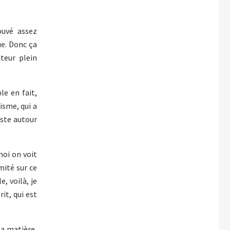
ouvé assez
ue. Donc ça
ateur plein
le en fait,
isme, qui a
xiste autour
moi on voit
mité sur ce
, voilà, je
it, qui est
la matière,