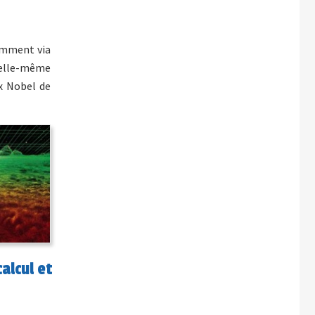
tamment via
i elle-même
x Nobel de
alcul et