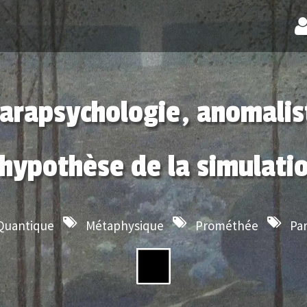
parapsychologie, anomalist
’hypothèse de la simulati
Quantique
Métaphysique
Prométhée
Pa