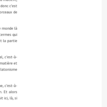
 donc c'est
morceaux de
ce monde là
 termes qui
t la partie
l, c'est-à-
 matière et
 platonisme
e, c'est-à-
n. Et alors
ici, là, si