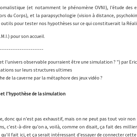
anomalistique (et notamment le phénomène OVNI), l’étude des e
s du Corps), et la parapsychologie (vision à distance, psychoki
utils pour tester nos hypothèses sur ce qui constituerait la Réali
.M.I.) pour son accueil.
------------------------
et l’univers observable pourraient être une simulation ? ") par Eric
gations sur leurs structures ultimes
the de la caverne par la métaphore des jeux vidéo ?
 et l’hypothèse de la simulation
e, donc qui n'est pas exhaustif, mais on ne peut pas tout voir non 
ns, c'est-à-dire qu'on a, voilà, comme on disait, ça fait des millie
 qu'il fait ici, et ça serait intéressant d'essayer de connecter cett