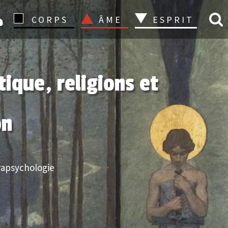
CONNEXION
CORPS
ÂME
ESPRIT
ique, religions et
on
rapsychologie