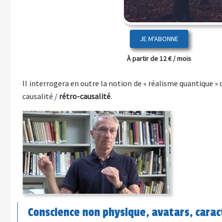
JE M'ABONNE
À partir de 12 € / mois
Il interrogera en outre la notion de « réalisme quantique 
causalité /
rétro-causalité
.
Conscience non physique, avatars, carac