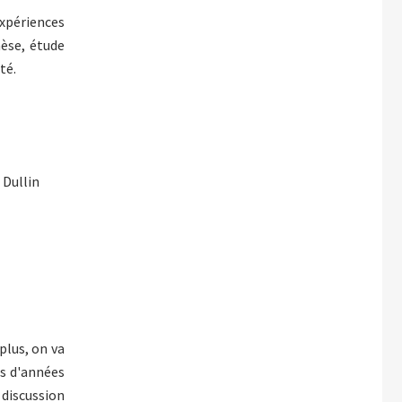
xpériences
nèse, étude
té.
 Dullin
plus, on va
rs d'années
e discussion