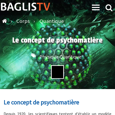
›
Corps
›
Quantique
Le concept de psychomatière
Physique Quantique
Le concept de psychomatière
Depuis 1920, les scientifiques tentent d'établir un modèle