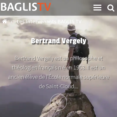
›
Les Intervenants BAGLIS TV
Bertrand Vergely
Bertrand Vergely est un philosophe et
théologien français n é en 1953. Il est un
ancien élève de l'École normale supérieure
de Saint-Cloud....
Plus d'info