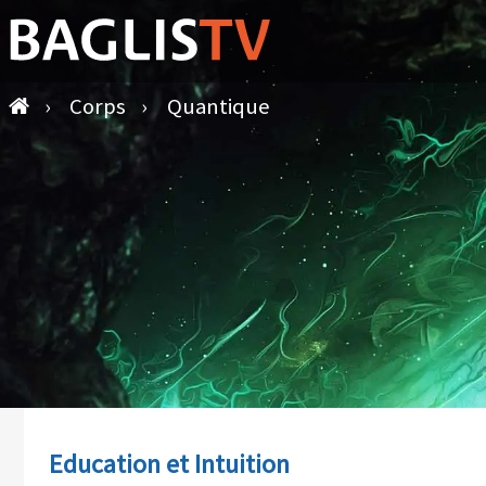
›
Corps
›
Quantique
Education et Intuition