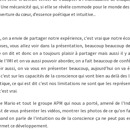
 Une mécanicité qui, si elle se révèle commode pour le monde des
erture du cœur, d’essence poétique et intuitive...
u, on a envie de partager notre expérience, c'est vrai que notre éco
oses, vous allez voir dans la présentation, beaucoup beaucoup d
n dit et donc on a toujours plaisir à partager mais aussi il y
e l'IMI et on va aussi pouvoir aborder, on a fait beaucoup de conf
r aussi, on va vous en présenter beaucoup, aujourd'hui on va é
c'est sur les capacités de la conscience qui vont bien au delà des 
ue, ce qui est dit c'est nos limitations ne sont que les représe
'est vrai.
ie Mario et tout le groupe APM qui nous a porté, amené de l'Inde
st de vous présenter les vidéos, montrer les photos de ce qu'on fa
and on parle de l'intuition ou de la conscience ça ne peut pas e
 permet ce développement.