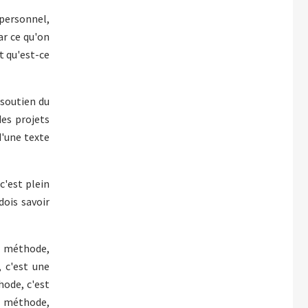
 personnel,
ar ce qu'on
t qu'est-ce
 soutien du
es projets
d'une texte
c'est plein
dois savoir
ne méthode,
 c'est une
ode, c'est
e méthode,