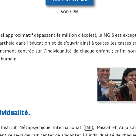
VOD / 15€
tal approximatif dépassant le million d’écoles), la MGIS est excep
apartheid dans l’éducation et de s’ouvrir ainsi à toutes les castes s
einement centrée sur l’individualité de chaque enfant ; enfin, so
t humain.
ividualité.
’Institut Métapsychique International (
IMI
), Pascal et Anju C
nt celle-ci devrait tenter de s’adapter à l’individualité de chaqu