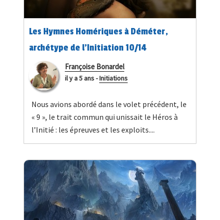
Les Hymnes Homériques à Déméter,
archétype de l’Initiation 10/14
Françoise Bonardel
il y a 5 ans
-
Initiations
Nous avions abordé dans le volet précédent, le
« 9 », le trait commun qui unissait le Héros à
l’Initié : les épreuves et les exploits....