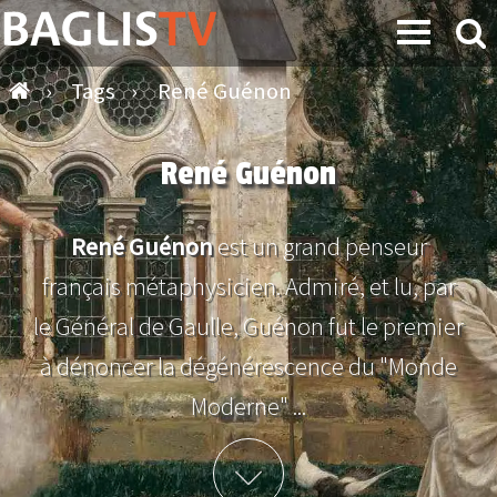
›
Tags
›
René Guénon
René Guénon
René Guénon
est un grand penseur
français métaphysicien. Admiré, et lu, par
le Général de Gaulle, Guénon fut le premier
à dénoncer la dégénérescence du "Monde
Moderne" ...
Plus d'info