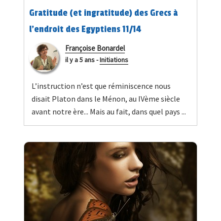
Gratitude (et ingratitude) des Grecs à
l’endroit des Egyptiens 11/14
Françoise Bonardel
il y a 5 ans
-
Initiations
L’instruction n’est que réminiscence nous
disait Platon dans le Ménon, au IVème siècle
avant notre ère... Mais au fait, dans quel pays ...