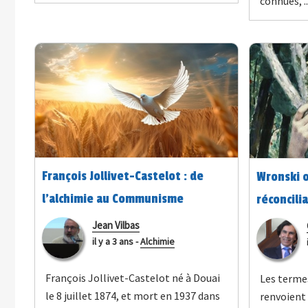
connues, ..
François Jollivet-Castelot : de
Wronski o
l’alchimie au Communisme
réconcili
spiritualiste
Jean Vilbas
il y a 3 ans
-
Alchimie
François Jollivet-Castelot né à Douai
Les terme
le 8 juillet 1874, et mort en 1937 dans
renvoient 