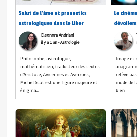
Salut de l’âme et pronostics
Le cinéma
astrologiques dans le Liber
dévoilem
introductorius de Michel Scot
Eleonora Andriani
il y a 1 an
-
Astrologie
Philosophe, astrologue,
Image et 
mathématicien, traducteur des textes
anagramme
d’Aristote, Avicennes et Averroès,
relève pas
Michel Scot est une figure majeure et
mode de la
énigma...
bien ...