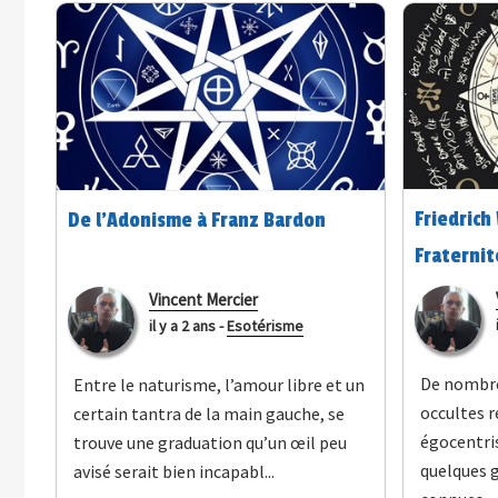
Friedrich
De l'Adonisme à Franz Bardon
Fraternit
Saturni)
Vincent Mercier
il y a 2 ans
-
Esotérisme
De nombre
Entre le naturisme, l’amour libre et un
occultes r
certain tantra de la main gauche, se
égocentri
trouve une graduation qu’un œil peu
quelques g
avisé serait bien incapabl...