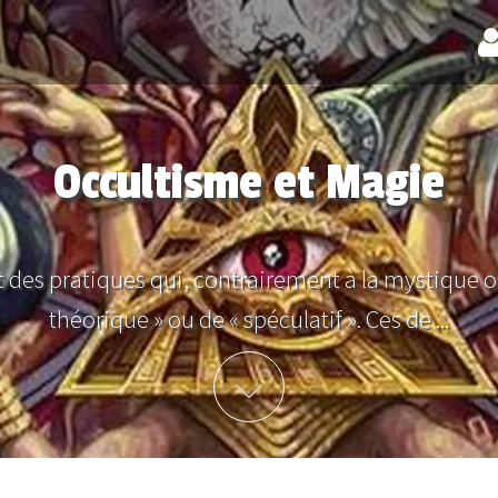
Occultisme et Magie
 des pratiques qui, contrairement à la mystique o
théorique » ou de « spéculatif ». Ces de ...
Plus d'info