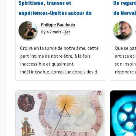
Spiritisme, transes et
Un regard
expériences-limites autour de
de Nerval
1900 : le « corps-machine » des
Philippe Baudouin
il y a 2 mois
-
Art
médiums
Croire en la survie de notre âme, cette
Que se pas
part intime de notre être, à la fois
artiste et
inaccessible et quasiment
son inspir
indéfinissable, constitue depuis des d...
répondre à