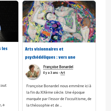
 les
Arts visionnaires et
psychédéliques : vers une
connaissance intégrale ? 14/15
Françoise Bonardel
il y a 3 ans
-
Art
 tout
Françoise Bonardel nous emmène ici à
la fin du XIXème siècle. Une époque
marquée par l’essor de l’occultisme, de
, a
la théosophie et de ...