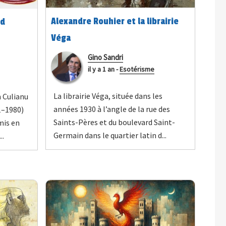
Alexandre Rouhier et la librairie
nd
Véga
i
Gino Sandri
il y a 1 an
-
Esotérisme
La librairie Véga, située dans les
n Culianu
années 1930 à l’angle de la rue des
1–1980)
Saints-Pères et du boulevard Saint-
mis en
Germain dans le quartier latin d...
..