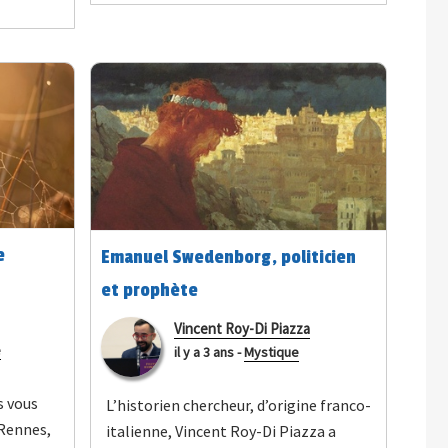
e
Emanuel Swedenborg, politicien
et prophète
Vincent Roy-Di Piazza
e
il y a 3 ans
-
Mystique
s vous
L’historien chercheur, d’origine franco-
 Rennes,
italienne, Vincent Roy-Di Piazza a