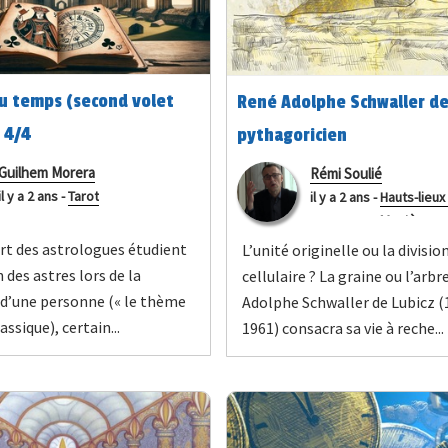
du temps (second volet
René Adolphe Schwaller de
 4/4
pythagoricien
Guilhem Morera
Rémi Soulié
il y a 2 ans
-
Tarot
il y a 2 ans
-
Hauts-lieux 
Mystères
art des astrologues étudient
L’unité originelle ou la divisio
 des astres lors de la
cellulaire ? La graine ou l’arbr
 d’une personne (« le thème
Adolphe Schwaller de Lubicz (
lassique), certain...
1961) consacra sa vie à reche...