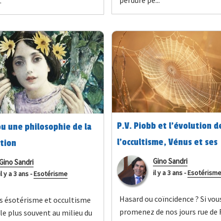
.
P.V. Piobb et l'évolution d
u une philosophie de la
l'occultisme, Vénus et ses
ation
polygones
Gino Sandri
Gino Sandri
il y a 3 ans
-
Esotérism
il y a 3 ans
-
Esotérisme
Hasard ou coïncidence ? Si vou
s ésotérisme et occultisme
promenez de nos jours rue de
le plus souvent au milieu du