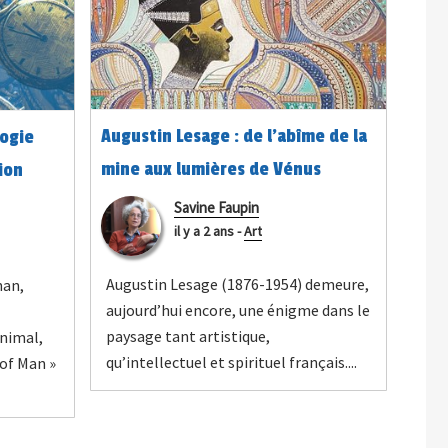
Augustin Lesage : de l'abîme de la
ogie
mine aux lumières de Vénus
ion
Savine Faupin
il y a 2 ans
-
Art
Augustin Lesage (1876-1954) demeure,
nan,
aujourd’hui encore, une énigme dans le
paysage tant artistique,
nimal,
qu’intellectuel et spirituel français....
 of Man »