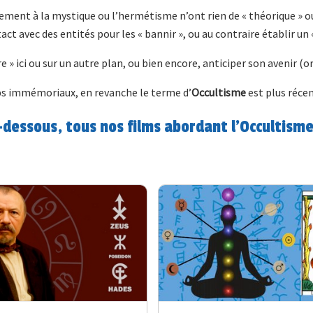
ement à la mystique ou l’hermétisme n’ont rien de « théorique » ou d
act avec des entités pour les « bannir », ou au contraire établir un 
re » ici ou sur un autre plan, ou bien encore, anticiper son avenir 
 immémoriaux, en revanche le terme d’
Occultisme
est plus récen
dessous, tous nos films abordant l'Occultisme