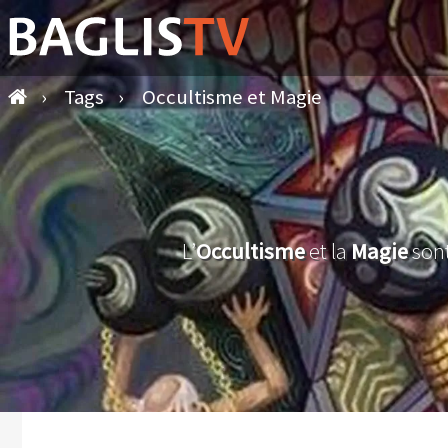
›
Tags
›
Occultisme et Magie
L’
Occultisme
et la
Magie
sont