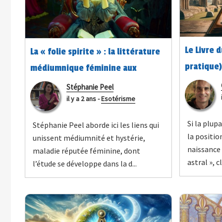
Le Livre 
La « folie spirite » : la littérature
pratique)
médiumnique féminine aux
frontières de l’hystérie
Stéphanie Peel
il y a 2 ans
-
Esotérisme
Si la plup
Stéphanie Peel aborde ici les liens qui
la position
unissent médiumnité et hystérie,
naissance
maladie réputée féminine, dont
astral », c
l’étude se développe dans la d...