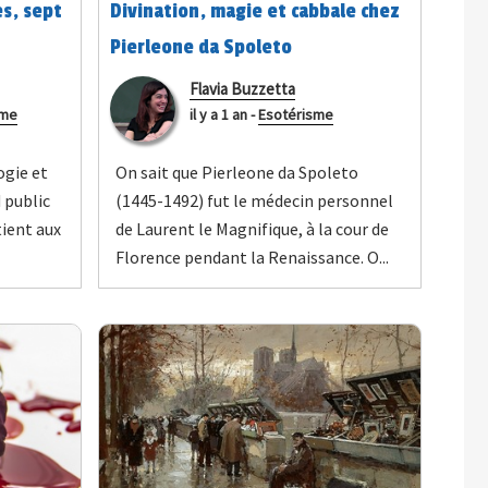
s, sept
Divination, magie et cabbale chez
Pierleone da Spoleto
Flavia Buzzetta
sme
il y a 1 an
-
Esotérisme
ogie et
On sait que Pierleone da Spoleto
 public
(1445-1492) fut le médecin personnel
tient aux
de Laurent le Magnifique, à la cour de
Florence pendant la Renaissance. O...