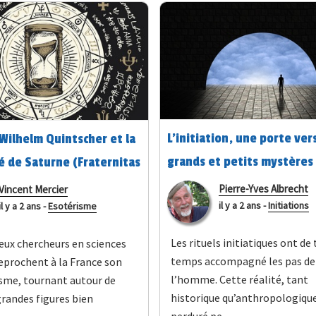
L’initiation, une porte vers
 Wilhelm Quintscher et la
grands et petits mystères
é de Saturne (Fraternitas
Pierre-Yves Albrecht
Vincent Mercier
il y a 2 ans
-
Initiations
il y a 2 ans
-
Esotérisme
Les rituels initiatiques ont de
ux chercheurs en sciences
temps accompagné les pas de
eprochent à la France son
l’homme. Cette réalité, tant
sme, tournant autour de
historique qu’anthropologique
randes figures bien
perduré pe...