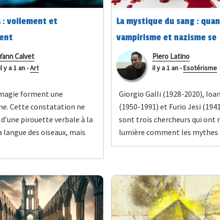
 : voilement et
La mystique du sang : qua
ent
vampirisme et nazisme se
rencontrent chez Furio Jes
Yann Calvet
Piero Latino
il y a 1 an
-
Art
il y a 1 an
-
Esotérisme
magie forment une
Giorgio Galli (1928-2020), Ioa
. Cette constatation ne
(1950-1991) et Furio Jesi (194
 d’une pirouette verbale à la
sont trois chercheurs qui ont 
 langue des oiseaux, mais
lumière comment les mythes .