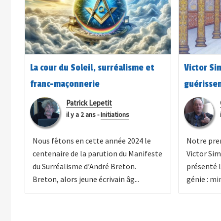
La cour du Soleil, surréalisme et
Victor Si
franc-maçonnerie
guérisse
Patrick Lepetit
il y a 2 ans
-
Initiations
Nous fêtons en cette année 2024 le
Notre prem
centenaire de la parution du Manifeste
Victor Sim
du Surréalisme d’André Breton.
présenté l
Breton, alors jeune écrivain âg...
génie : mi