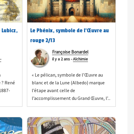
 Lubicz,
Le Phénix, symbole de l’Œuvre au
rouge 2/13
Françoise Bonardel
-
il y a 2 ans
-
Alchimie
n
« Le pélican, symbole de l’Œuvre au
e ? René
blanc et de la Lune (Albedo) marque
1887-
l’étape avant celle de
l’accomplissement du Grand Œuvre, l’...