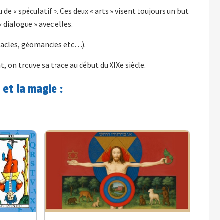
e « spéculatif ». Ces deux « arts » visent toujours un but
« dialogue » avec elles.
(oracles, géomancies etc…).
t, on trouve sa trace au début du XIXe siècle.
 et la magie :