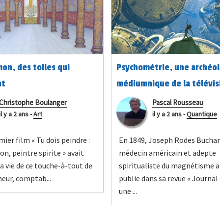
mon, des toiles qui
Psychométrie, une archéol
nt
médiumnique de la télévis
Christophe Boulanger
Pascal Rousseau
il y a 2 ans
-
Art
il y a 2 ans
-
Quantique
ier film « Tu dois peindre :
En 1849, Joseph Rodes Bucha
on, peintre spirite » avait
médecin américain et adepte
a vie de ce touche-à-tout de
spiritualiste du magnétisme a
neur, comptab...
publie dans sa revue « Journal
une ...