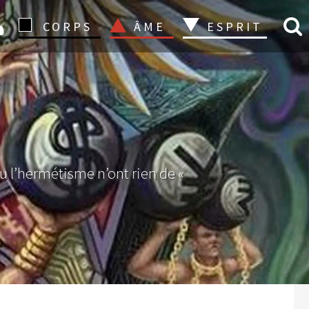
CONNEXION
CORPS
ÂME
ESPRIT
u l’hermétisme n’ont rien de «