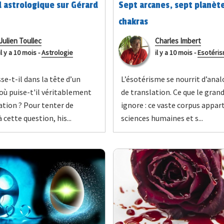
 astrologique sur Gérard
Sept arcanes, sept planète
chakras
Julien Toullec
Charles Imbert
il y a 10 mois
-
Astrologie
il y a 10 mois
-
Esotéri
se-t-il dans la tête d’un
L’ésotérisme se nourrit d’anal
 où puise-t'il véritablement
de translation. Ce que le grand
ation ? Pour tenter de
ignore : ce vaste corpus appar
 cette question, his...
sciences humaines et s...