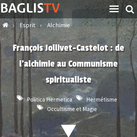
›
Esprit
›
Alchimie
François Jollivet-Castelot : de
l’alchimie au Communisme
spiritualiste
Politica Hermetica
Hermétisme
Occultisme et Magie