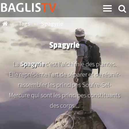
›
Tags
›
Spagyrie
Spagyrie
La
Spagyrie
c'est l'alchimie des plantes.
Elle représente l'art de séparer et de réunir-
rassembler les principes Soufre-Sel-
Mercure qui sont les principes constituants
des corps ...
Plus d'info