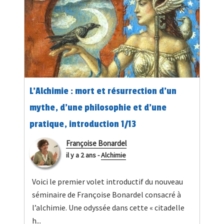
L’Alchimie : mort et résurrection d’un
mythe, d’une philosophie et d’une
pratique, introduction 1/13
Françoise Bonardel
il y a 2 ans
-
Alchimie
Voici le premier volet introductif du nouveau
séminaire de Françoise Bonardel consacré à
l’alchimie. Une odyssée dans cette « citadelle
h...