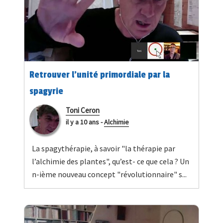
Retrouver l'unité primordiale par la
spagyrie
Toni Ceron
il y a 10 ans
-
Alchimie
La spagythérapie, à savoir "la thérapie par
l’alchimie des plantes", qu’est- ce que cela ? Un
n-ième nouveau concept "révolutionnaire" s...