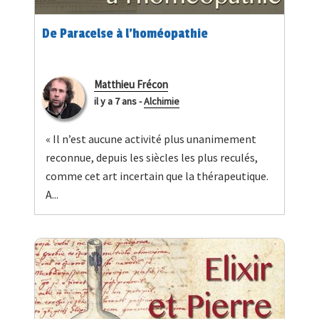
De Paracelse à l’homéopathie
Matthieu Frécon
il y a 7 ans
-
Alchimie
« Il n’est aucune activité plus unanimement
reconnue, depuis les siècles les plus reculés,
comme cet art incertain que la thérapeutique.
A...