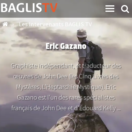
›
Les Intervenants BAGLIS TV
Eric Gazano
Graphiste indépendant, et traducteur des
œuvres de John Dee (les Cinq Livres des
Mystères, L'Heptarchie Mystique). Eric
Gazano est l'un des rares spécialistes
français de John Dee et d’Edouard Kelly ...
Plus d'info