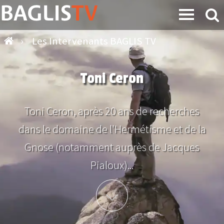
›
Les Intervenants BAGLIS TV
Toni Ceron
Toni Ceron, après 20 ans de recherches
dans le domaine de l'Hermétisme et de la
Gnose (notamment auprès de Jacques
Pialoux)...
Plus d'info