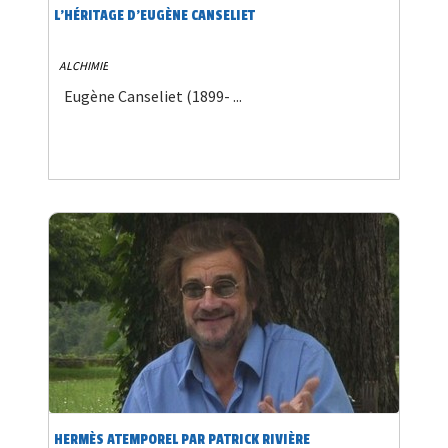
L'HÉRITAGE D'EUGÈNE CANSELIET
ALCHIMIE
Eugène Canseliet (1899- ...
HERMÈS ATEMPOREL PAR PATRICK RIVIÈRE