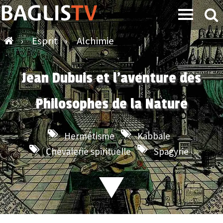
›
Esprit
›
Alchimie
Jean Dubuis et l'aventure des
Philosophes de la Nature
Hermétisme
Kabbale
Chevalerie spirituelle
Spagyrie