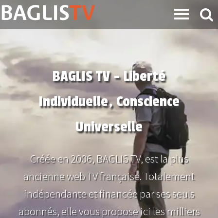
BAGLIS TV - Liberté
Individuelle, Conscience
Universelle
Créée en 2006, BAGLIS TV, est la plus
ancienne web TV française. Totalement
indépendante et financée par ses seuls
abonnés, elle vous propose ici les milliers