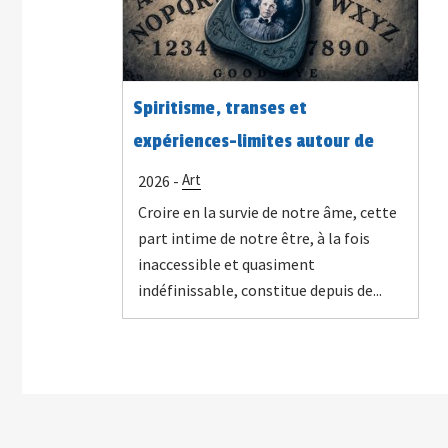
Spiritisme, transes et
expériences-limites autour de
1900 : le « corps-machine » des
Art
2026 -
médiums
Croire en la survie de notre âme, cette
part intime de notre être, à la fois
inaccessible et quasiment
indéfinissable, constitue depuis de...