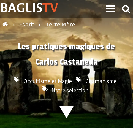
›
Esprit
›
Terre Mère
Les pratiques magiques de
Carlos Castaneda
Occultisme et Magie
Chamanisme
Notre selection