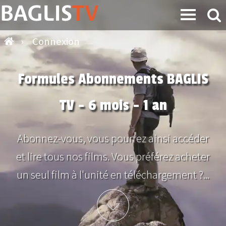
›
Connexion
Formules Abonnements BAGLIS
TV - 6 mois - 1 an
Abonnez-vous, vous pourrez ainsi accéder
et lire tous nos films. Vous préférez acheter
un seul film à l'unité en téléchargement ?...
Plus d'info