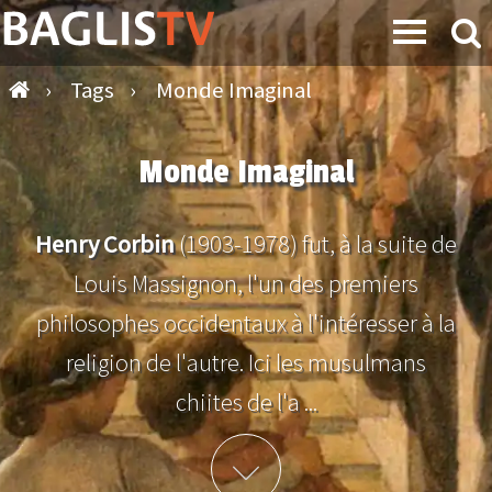
›
Tags
›
Monde Imaginal
Monde Imaginal
Henry Corbin
(1903-1978) fut, à la suite de
Louis Massignon, l'un des premiers
philosophes occidentaux à l'intéresser à la
religion de l'autre. Ici les musulmans
chiites de l'a ...
Plus d'info