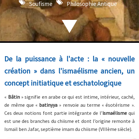
Soufisme
Philosophie Antique
De la puissance à l'acte : la « nouvelle
création » dans l'ismaélisme ancien, un
concept initiatique et eschatologique
«
Bâtin
» signifie en arabe ce qui est intime, intérieur, caché,
de même que «
batinyya
» renvoie au terme « ésotérisme ».
Ces deux notions font partie intégrante de l’
ismaélisme
qui
est une des branches du chiisme et dont l’origine remonte à
Ismaïl ben Jafar, septième imam du chiisme (VIIIème siècle).