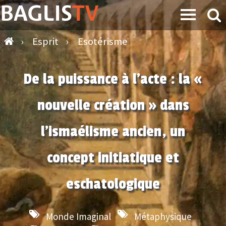
›
Esprit
›
Esotérisme
De la puissance à l'acte : la «
nouvelle création » dans
l'ismaélisme ancien, un
concept initiatique et
eschatologique
Monde Imaginal
Métaphysique