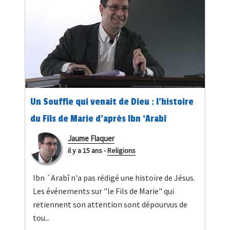
Un Souffle qui venait de Dieu : l’histoire
du Fils de Marie d’après Ibn ‘Arabî
Jaume Flaquer
il y a 15 ans
-
Religions
Ibn ´Arabî n'a pas rédigé une histoire de Jésus.
Les événements sur "le Fils de Marie" qui
retiennent son attention sont dépourvus de
tou...