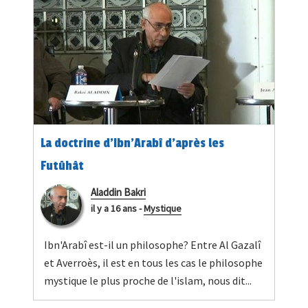
La doctrine d'Ibn'Arabî d'après les
Futûhât
Aladdin Bakri
il y a 16 ans
-
Mystique
Ibn'Arabî est-il un philosophe? Entre Al Gazalî
et Averroès, il est en tous les cas le philosophe
mystique le plus proche de l'islam, nous dit...