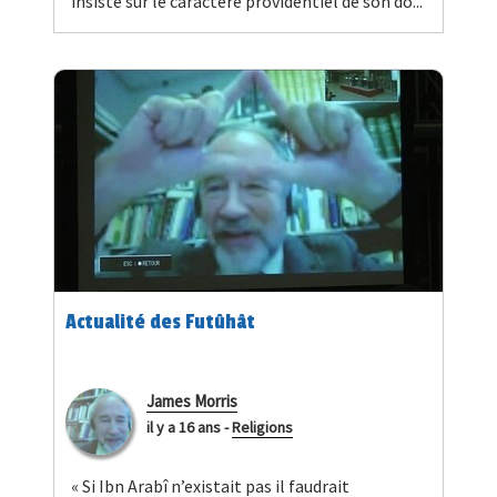
insiste sur le caractère providentiel de son do...
Actualité des Futûhât
James Morris
il y a 16 ans
-
Religions
« Si Ibn Arabî n’existait pas il faudrait