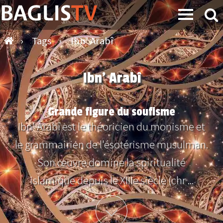
›
Tags
›
Ibn' Arabî
Ibn' Arabî
Grande figure du soufisme
Ibn' Arabî est le théoricien du monisme et
le grammairien de l'ésotérisme musulman.
Son œuvre domine la spiritualité
islamique depuis le XIIIe siècle (chr ...
Plus d'info