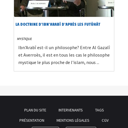
LA DOCTRINE D'IBN'ARABÎ D'APRÈS LES FUTÛHÂT
MYSTIQUE
Ibn'Arabî est-il un philosophe? Entre Al Gazalî
et Averroès, il est en tous les cas le philosophe
mystique le plus proche de l'islam, nous ...
PLAN DU SITE
INTERVENANTS
TAGS
PRÉSENTATION
MENTIONS LÉGALES
CGV