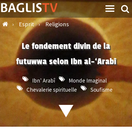
›
Esprit
›
Religions
Le fondement divin de la
futuwwa selon Ibn al-‘Arabî
Ibn' Arabî
Monde Imaginal
Chevalerie spirituelle
Soufisme