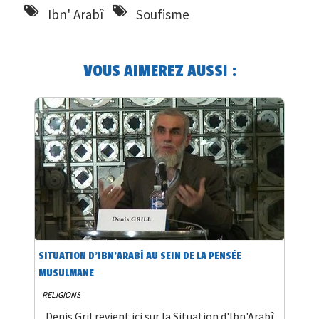
Ibn' Arabî
Soufisme
VOUS AIMEREZ AUSSI :
SITUATION D'IBN'ARABÎ AU SEIN DE LA PENSÉE
MUSULMANE
RELIGIONS
Denis Gril revient ici sur la Situation d'Ibn'Arabî