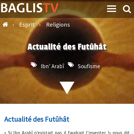
›
Esprit
›
Religions
Actualité des Futûhât
Ibn' Arabî
Soufisme
Actualité des Futûhât
« Si Ibn Arabî n’existait pas il faudrait l’inventer !» nous dit