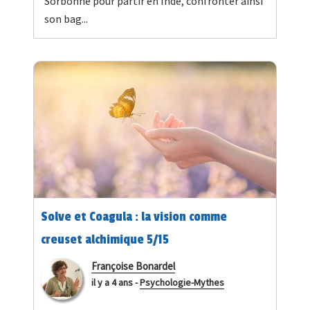
Sorbonne pour partir en Inde, confronter ainsi
son bag...
Solve et Coagula : la vision comme
creuset alchimique 5/15
Françoise Bonardel
il y a 4 ans
-
Psychologie-Mythes