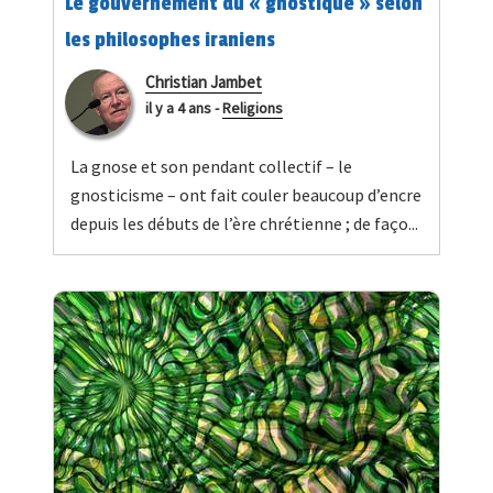
Le gouvernement du « gnostique » selon
les philosophes iraniens
Christian Jambet
il y a 4 ans
-
Religions
La gnose et son pendant collectif – le
gnosticisme – ont fait couler beaucoup d’encre
depuis les débuts de l’ère chrétienne ; de faço...