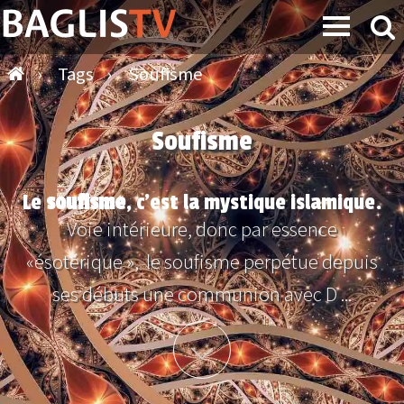
›
Tags
›
Soufisme
Soufisme
Le
soufisme
, c’est la mystique islamique.
Voie intérieure, donc par essence
«ésotérique », le soufisme perpétue depuis
ses débuts une communion avec D ...
Plus d'info