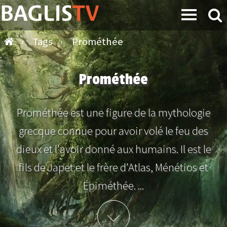
›
Tags
›
Prométhée
Prométhée
Prométhée est une figure de la mythologie
grecque connue pour avoir volé le feu des
dieux et l'avoir donné aux humains. Il est le
fils de Japet et le frère d'Atlas, Ménétios et
Épiméthée. ...
Plus d'info