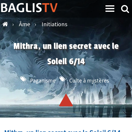
›
Âme
›
Initiations
Mithra, un lien secret avec le
Soleil 6/14
Paganisme
Culte à mystères