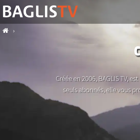
›
C
Créée en 2006, BAGLIS TV, est
seuls abonnés, elle vous prop