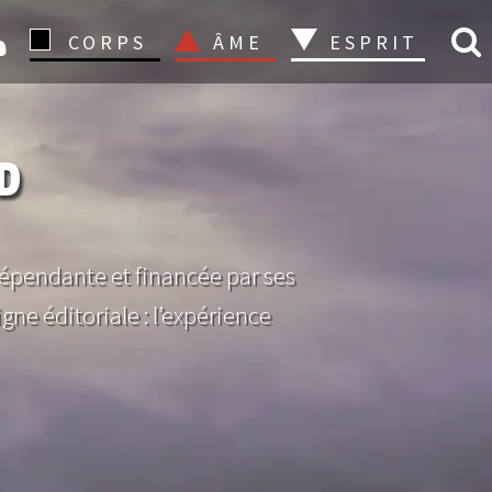
CONNEXION
CORPS
ÂME
ESPRIT
OD
dépendante et financée par ses
igne éditoriale : l’expérience