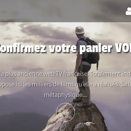
onfirmez votre panier V
 la plus ancienne web TV française. Totalement in
ose ici les milliers de films qu’elle a réalisés. Sa l
métaphysique....
Plus d'info