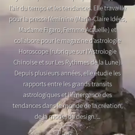
l’air du temps et les tendances. Elle travaille
pour la presse féminine (Marie-Claire Idées,
Madame Figaro, Femme Actuelle) et
collabore pour le magazine d’astrologie
Horoscope (rubrique sur l’Astrologie
Chinoise et sur Les Rythmes de la Lune).
Depuis plusieurs années, elle étudie les
rapports entre les grands transits
astrologiques et l’émergence des
tendances dans le monde de la création,
de la mode, du design. ...
Plus d'info