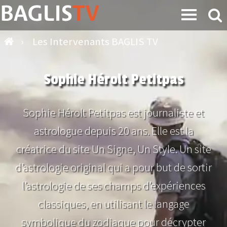
›
Les Intervenants BAGLIS TV
Sophie Hérolt Petitpas
Sophie Hérolt Petitpas est journaliste et
astrologue depuis 20 ans. Elle est la
créatrice du site Un Signe, Un Style. Un site
d’astrologie original qui a pour but de sortir
l’astrologie de ses champs d’expériences
classiques, en utilisant le langage
symbolique du zodiaque pour décrypter