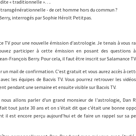
dite « traditionnelle »….
 – transgénérationnelle - de cet homme hors du commun ?
rry, interrogés par Sophie Hérolt Petitpas.
e TV pour une nouvelle émission d'astrologie. Je tenais à vous r
 pouvez participer à cette émission en posant des questions 
an-François Berry. Pour cela, il faut être inscrit sur Salamance TV
ur un mail de confirmation. C'est gratuit et vous aurez accès à cet
 avec les équipes de Bacvis TV. Vous pourrez retrouver les vidéos
ent pendant une semaine et ensuite visible sur Bacvis TV.
, nous allons parler d'un grand monsieur de l'astrologie, Dan R
 fait tout juste 30 ans et on s'était dit que c'était une bonne opp
t il est encore perçu aujourd'hui et de faire un rappel sur sa p