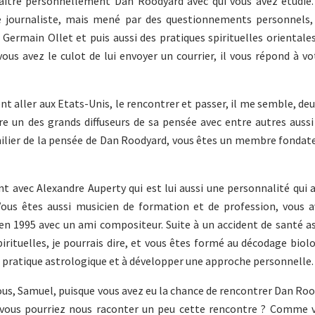
ître personnellement Dan Roodyard avec qui vous avez étudié.
le journaliste, mais mené par des questionnements personnels,
ermain Ollet et puis aussi des pratiques spirituelles orientales
us avez le culot de lui envoyer un courrier, il vous répond à v
aller aux Etats-Unis, le rencontrer et passer, il me semble, deu
tre un des grands diffuseurs de sa pensée avec entre autres auss
amilier de la pensée de Dan Roodyard, vous êtes un membre fondat
t avec Alexandre Auperty qui est lui aussi une personnalité qui
 Vous êtes aussi musicien de formation et de profession, vous
1995 avec un ami compositeur. Suite à un accident de santé as
irituelles, je pourrais dire, et vous êtes formé au décodage biolo
e pratique astrologique et à développer une approche personnelle.
vous, Samuel, puisque vous avez eu la chance de rencontrer Dan Roo
 vous pourriez nous raconter un peu cette rencontre ? Comme v