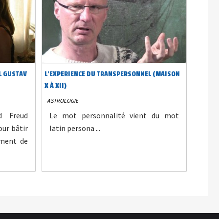
L GUSTAV
L’EXPERIENCE DU TRANSPERSONNEL (MAISON
X À XII)
ASTROLOGIE
d Freud
Le mot personnalité vient du mot
our bâtir
latin persona ...
ement de