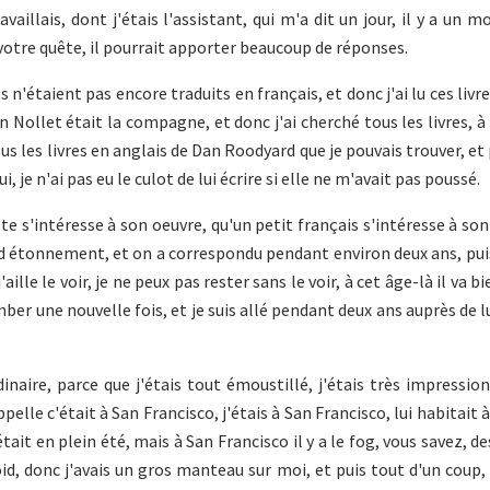
aillais, dont j'étais l'assistant, qui m'a dit un jour, il y a un m
votre quête, il pourrait apporter beaucoup de réponses.
s n'étaient pas encore traduits en français, et donc j'ai lu ces livr
Nollet était la compagne, et donc j'ai cherché tous les livres, à 
ous les livres en anglais de Dan Roodyard que je pouvais trouver, et 
 je n'ai pas eu le culot de lui écrire si elle ne m'avait pas poussé.
ote s'intéresse à son oeuvre, qu'un petit français s'intéresse à son
and étonnement, et on a correspondu pendant environ deux ans, puis
 j'aille le voir, je ne peux pas rester sans le voir, à cet âge-là il va 
omber une nouvelle fois, et je suis allé pendant deux ans auprès de l
dinaire, parce que j'étais tout émoustillé, j'étais très impressionn
le c'était à San Francisco, j'étais à San Francisco, lui habitait à
était en plein été, mais à San Francisco il y a le fog, vous savez, de
oid, donc j'avais un gros manteau sur moi, et puis tout d'un coup, 