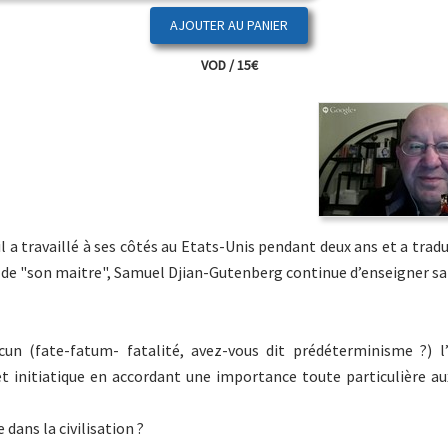
VOD / 15€
il a travaillé à ses côtés au Etats-Unis pendant deux ans et a tradu
ion de "son maitre", Samuel Djian-Gutenberg continue d’enseigner s
un (fate-fatum- fatalité, avez-vous dit prédéterminisme ?) l’
et initiatique en accordant une importance toute particulière a
dans la civilisation ?