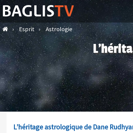
›
Esprit
›
Astrologie
L’hérit
L’héritage astrologique de Dane Rudhya