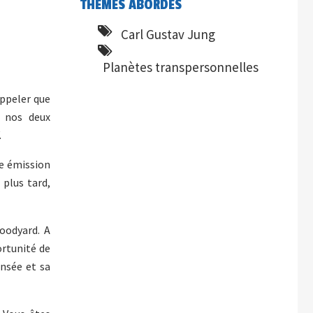
THÈMES ABORDÉS
Carl Gustav Jung
Planètes transpersonnelles
appeler que
à nos deux
.
te émission
 plus tard,
oodyard. A
ortunité de
ensée et sa