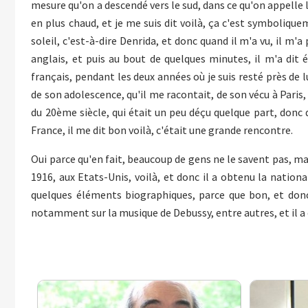
mesure qu'on a descendé vers le sud, dans ce qu'on appelle l
en plus chaud, et je me suis dit voilà, ça c'est symboliqueme
soleil, c'est-à-dire Denrida, et donc quand il m'a vu, il m
anglais, et puis au bout de quelques minutes, il m'a dit
français, pendant les deux années où je suis resté près de l
de son adolescence, qu'il me racontait, de son vécu à Paris, 
du 20ème siècle, qui était un peu déçu quelque part, donc d
France, il me dit bon voilà, c'était une grande rencontre.
Oui parce qu'en fait, beaucoup de gens ne le savent pas, mais
1916, aux Etats-Unis, voilà, et donc il a obtenu la national
quelques éléments biographiques, parce que bon, et donc il
notamment sur la musique de Debussy, entre autres, et il a 