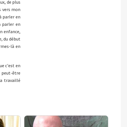
ux, de plus
is vers mon
à parler en
à parler en
on enfance,
le, du début
ermes-là en
que c'est en
, peut-être
a travaillé