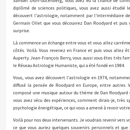
Samuel Dion-Gutenberg, vous avez eu la chance de conna
diplômé de sciences politiques, vous avez aussi étudié 
découvert l'astrologie, notamment par l'intermédiaire de G
Germain Ollet que vous découvrez Dan Roodyard et puis vo
surprise.
Là commence un échange entre vous et vous allez carrément 
côtés. Voilà. Vous revenez en France et puis vous allez ê
Auperty. Jean-François Berry, vous aussi vous êtes très f
le Réseau Astrologie Humaniste, qui a été fondé en 1984.
Vous, vous avez découvert l'astrologie en 1974, notammen
diffusé la pensée de Roodyard en Europe, entre autres.
composé une musique autour du thème de Dan Roodyard en 
vous avez vécu des expériences, comment dirais-je, très sp
psychologie énergétique, ce qui vous a amené à revoir votr
Voilà pour nos deux intervenants. Je voudrais revenir vers 
ce que vous auriez quelques souvenirs personnels et que