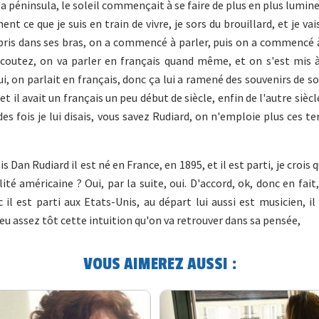
a péninsula, le soleil commençait à se faire de plus en plus lumine
nt ce que je suis en train de vivre, je sors du brouillard, et je va
'a pris dans ses bras, on a commencé à parler, puis on a commencé 
 écoutez, on va parler en français quand même, et on s'est mis 
ui, on parlait en français, donc ça lui a ramené des souvenirs de s
et il avait un français un peu début de siècle, enfin de l'autre sièc
es fois je lui disais, vous savez Rudiard, on n'emploie plus ces t
 Dan Rudiard il est né en France, en 1895, et il est parti, je crois 
ité américaine ? Oui, par la suite, oui. D'accord, ok, donc en fait
 est parti aux Etats-Unis, au départ lui aussi est musicien, il 
eu assez tôt cette intuition qu'on va retrouver dans sa pensée,
VOUS AIMEREZ AUSSI :