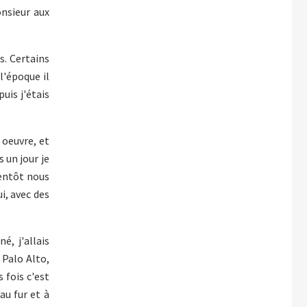
onsieur aux
es. Certains
l'époque il
puis j'étais
 oeuvre, et
 un jour je
bientôt nous
ui, avec des
é, j'allais
 Palo Alto,
s fois c'est
au fur et à