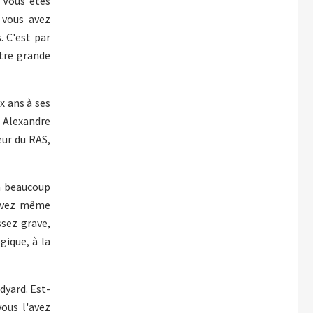
 Vous êtes
 vous avez
. C'est par
otre grande
x ans à ses
i Alexandre
eur du RAS,
 a beaucoup
 avez même
sez grave,
gique, à la
dyard. Est-
ous l'avez