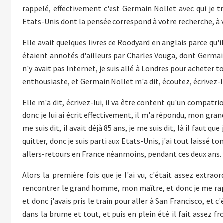
rappelé, effectivement c'est Germain Nollet avec qui je trav
Etats-Unis dont la pensée correspond à votre recherche, à 
Elle avait quelques livres de Roodyard en anglais parce qu'il
étaient annotés d'ailleurs par Charles Vouga, dont Germain 
n'y avait pas Internet, je suis allé à Londres pour acheter t
enthousiaste, et Germain Nollet m'a dit, écoutez, écrivez-lui,
Elle m'a dit, écrivez-lui, il va être content qu'un compatri
donc je lui ai écrit effectivement, il m'a répondu, mon gr
me suis dit, il avait déjà 85 ans, je me suis dit, là il faut que
quitter, donc je suis parti aux Etats-Unis, j'ai tout laissé t
allers-retours en France néanmoins, pendant ces deux ans.
Alors la première fois que je l'ai vu, c'était assez extraor
rencontrer le grand homme, mon maître, et donc je me rappel
et donc j'avais pris le train pour aller à San Francisco, et c'
dans la brume et tout, et puis en plein été il fait assez fr