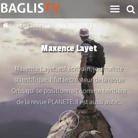
›
Les Intervenants BAGLIS TV
Maxence Layet
Maxence Layet, est écrivain, journaliste
scientifique. Il fut le créateur de la revue
Orbs qui se positionnait comme héritière
de la revue PLANETE. Il est aussi aute...
Plus d'info