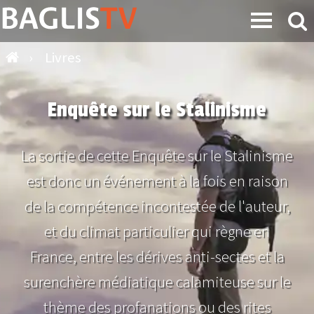
›
Livres
Enquête sur le Stalinisme
La sortie de cette Enquête sur le Stalinisme
est donc un événement à la fois en raison
de la compétence incontestée de l'auteur,
et du climat particulier qui règne en
France, entre les dérives anti-sectes et la
surenchère médiatique calamiteuse sur le
thème des profanations ou des rites