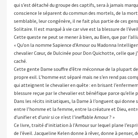
qui s’est détaché du groupe des captifs, sera à jamais marqué
conscience le séparent du commun des mortels, de la mortifè
semblable, leur congénère, il ne fait plus partie de ces gens
Solitaire. Il est marqué à vie car vive est la blessure de l’éveil
Cette queste ne peut se mener à bien, au Bien, que par l’all
« Qu’on la nomme Sapience d’Amour ou Madonna Intelligenza
chevalier Cœur, de Dulcinée pour Don Quichotte, celle que j’
caché.
Cette gente Dame souffre d’être méconnue de la plupart des 
propre exil. L’homme est séparé mais ne s’en rend pas compte
qui atteignent le chevalier en quête : en brisant l’enfermem
blessure reçue par le chevalier est bénéfique parce qu’elle
Dans les récits initiatiques, la Dame à l’onguent qui donne 
entre l’homme et la femme, entre la créature et Dieu, entre le 
d’unifier et d’unir si ce n’est l’ineffable Amour ? »
Ce livre, traité d’initiation à l’Amour sur lequel plane l’e
de l’éveil. Jacqueline Kelen donne à rêver, donne à penser, d