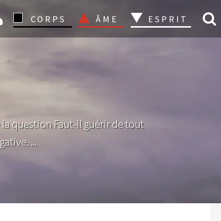
CONNEXION
CORPS
ÂME
ESPRIT
a question Faut-il guérir de tout
tive. ...