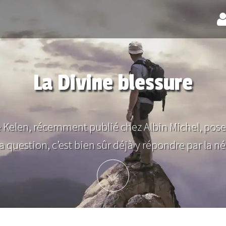
La Divine blessure
 Kelen, récemment publié chez Albin Michel, pose l
la question, c’est bien sûr déjà y répondre par la néga
Plus d'info