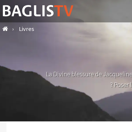
›
Livres
La Divine blessure de Jacqueline
? Poser 