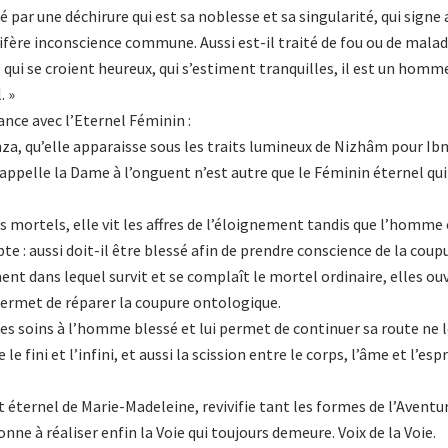
 par une déchirure qui est sa noblesse et sa singularité, qui signe 
re inconscience commune. Aussi est-il traité de fou ou de malade pa
 qui se croient heureux, qui s’estiment tranquilles, il est un homme 
. »
iance avec l’Eternel Féminin :
, qu’elle apparaisse sous les traits lumineux de Nizhâm pour Ibn 
appelle la Dame à l’onguent n’est autre que le Féminin éternel qui 
mortels, elle vit les affres de l’éloignement tandis que l’homme or
 : aussi doit-il être blessé afin de prendre conscience de la coupu
ent dans lequel survit et se complaît le mortel ordinaire, elles ou
 permet de réparer la coupure ontologique.
ses soins à l’homme blessé et lui permet de continuer sa route ne le
fini et l’infini, et aussi la scission entre le corps, l’âme et l’espr
sprit éternel de Marie-Madeleine, revivifie tant les formes de l’Ave
onne à réaliser enfin la Voie qui toujours demeure. Voix de la Voie.