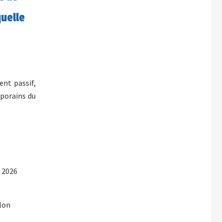
quelle
ent passif,
mporains du
e 2026
lon