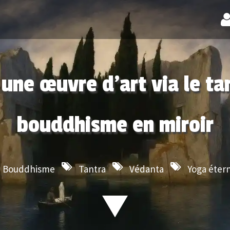
une œuvre d’art via le ta
bouddhisme en miroir
Bouddhisme
Tantra
Védanta
Yoga éter