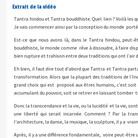
Extrait de la vidéo
Tantra hindou et Tantra bouddhiste. Quel lien ? Voilà les 
Je vais commencer ainsi par la conception du monde portée
Est-ce que nous avons là, dans le Tantra hindou, peut-
bouddhiste, le monde comme rêve à dissoudre, à faire dispara
bien rupture et trahison entre deux traditions qui ont l'a
Eh bien, il faut dire tout d'abord que Tantra et Tantra pa
transformation. Alors que la plupart des traditions de l'In
grand choix qui est proposé aux êtres humains, c'est soit 
accumulant du pouvoir, soit se retirer en laissant tomber 
Donc la transcendance et la vie, ou la lucidité et la vie, s
une liberté qui serait incarnée. Comment ? Par la tra
l'architecture, la danse, la musique, la sculpture, il y a vr
Après, il y a une différence fondamentale, voire peut-être u