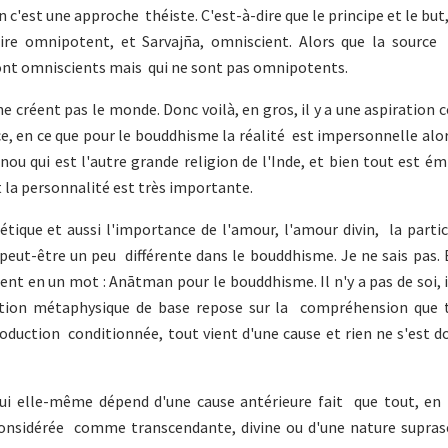
n c'est une approche théiste. C'est-à-dire que le principe et le but,
-dire omnipotent, et Sarvajña, omniscient. Alors que la source
 sont omniscients mais qui ne sont pas omnipotents.
ne créent pas le monde. Donc voilà, en gros, il y a une aspiratio
ce, en ce que pour le bouddhisme la réalité est impersonnelle alo
hnou qui est l'autre grande religion de l'Inde, et bien tout est
la personnalité est très importante.
tique et aussi l'importance de l'amour, l'amour divin, la partic
eut-être un peu différente dans le bouddhisme. Je ne sais pas. E
nt en un mot : Anātman pour le bouddhisme. Il n'y a pas de soi, i
ception métaphysique de base repose sur la compréhension que 
oduction conditionnée, tout vient d'une cause et rien ne s'est d
qui elle-même dépend d'une cause antérieure fait que tout, en r
 considérée comme transcendante, divine ou d'une nature supras