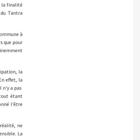
 la finalité
 du Tantra
n commune à
rs que pour
 éminemment
ipation, la
n effet, la
l n'y a pas
tout étant
onné l'être
éalité, ne
ensible. La