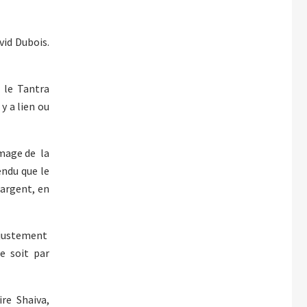
vid Dubois.
 le Tantra
y a lien ou
image de la
endu que le
'argent, en
t justement
e soit par
ire Shaiva,