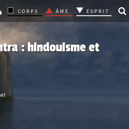
CONNEXION
CORPS
ÂME
ESPRIT
ntra : hindouisme et
nel