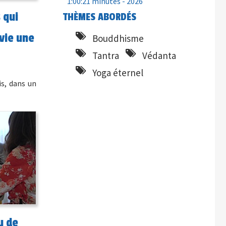
1:00:21 minutes -
2026
 qui
THÈMES ABORDÉS
 vie une
Bouddhisme
Tantra
Védanta
Yoga éternel
s, dans un
u de