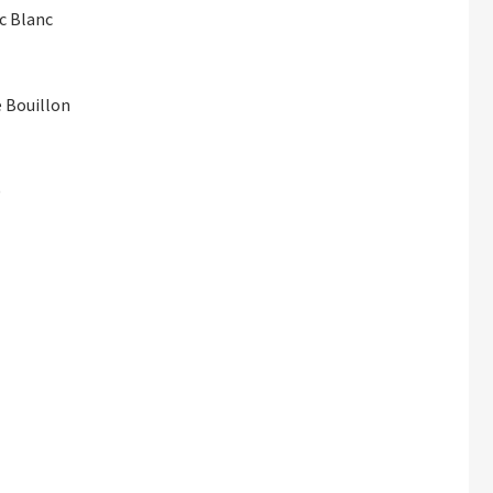
ic Blanc
e Bouillon
)