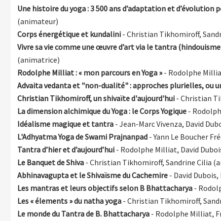
Une histoire du yoga : 3 500 ans d’adaptation et d’évolution
(animateur)
Corps énergétique et kundalini
- Christian Tikhomiroff, Sandr
Vivre sa vie comme une œuvre d’art via le tantra (hindouism
(animatrice)
Rodolphe Milliat : « mon parcours en Yoga »
- Rodolphe Milli
Advaita vedanta et "non-dualité" : approches plurielles, ou un
Christian Tikhomiroff, un shivaïte d'aujourd'hui
- Christian T
La dimension alchimique du Yoga : le Corps Yogique
- Rodolph
Idéalisme magique et tantra
- Jean-Marc Vivenza, David Dub
L'Adhyatma Yoga de Swami Prajnanpad
- Yann Le Boucher Fr
Tantra d’hier et d’aujourd’hui
- Rodolphe Milliat, David Dubo
Le Banquet de Shiva
- Christian Tikhomiroff, Sandrine Cilia (
Abhinavagupta et le Shivaïsme du Cachemire
- David Dubois,
Les mantras et leurs objectifs selon B Bhattacharya
- Rodolp
Les « élements » du natha yoga
- Christian Tikhomiroff, Sand
Le monde du Tantra de B. Bhattacharya
- Rodolphe Milliat, 