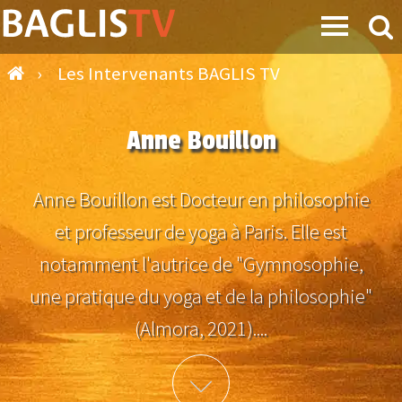
›
Les Intervenants BAGLIS TV
Anne Bouillon
Anne Bouillon est Docteur en philosophie
et professeur de yoga à Paris. Elle est
notamment l'autrice de "Gymnosophie,
une pratique du yoga et de la philosophie"
(Almora, 2021)....
Plus d'info