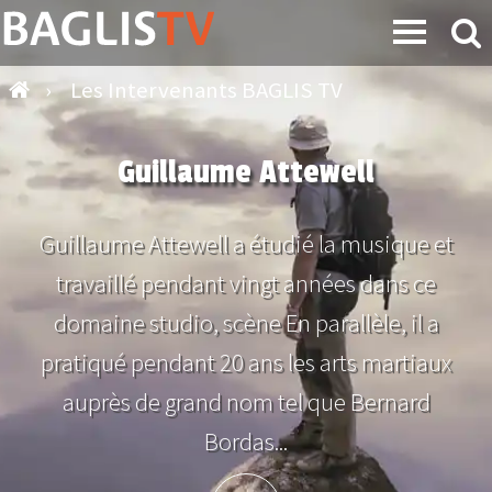
›
Les Intervenants BAGLIS TV
Guillaume Attewell
Guillaume Attewell a étudié la musique et
travaillé pendant vingt années dans ce
domaine studio, scène En parallèle, il a
pratiqué pendant 20 ans les arts martiaux
auprès de grand nom tel que Bernard
Bordas...
Plus d'info