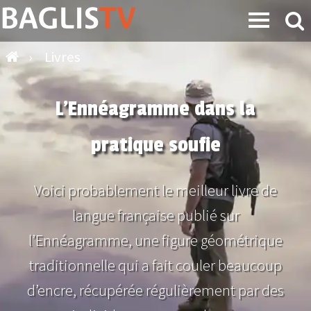
›
Livres
L’Ennéagramme dans la
pratique soufie
Voici probablement le meilleur livre de
langue française publié sur
l’Ennéagramme, une figure géométrique
traditionnelle qui a fait couler beaucoup
d’encre, récupérée régulièrement par des