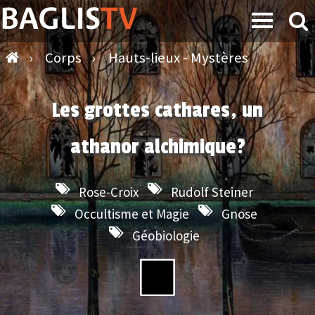
›
Corps
›
Hauts-lieux - Mystères
Les grottes cathares, un
athanor alchimique?
Rose-Croix
Rudolf Steiner
Occultisme et Magie
Gnose
Géobiologie