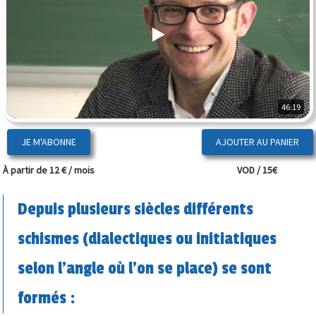
46:19
JE M'ABONNE
À partir de 12 € / mois
VOD / 15€
Depuis plusieurs siècles différents
schismes (dialectiques ou initiatiques
selon l’angle où l’on se place) se sont
formés :