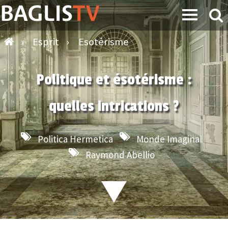
›
Esprit
›
Esotérisme
Politique et ésotérisme :
quelles intrications ?
Politica Hermetica
Monde Imaginal
Raymond Abellio