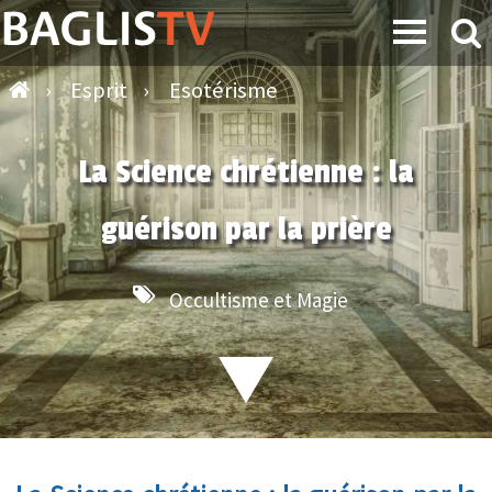
›
Esprit
›
Esotérisme
La Science chrétienne : la
guérison par la prière
Occultisme et Magie