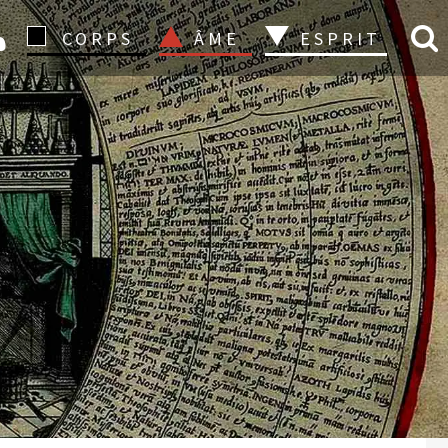
CONNEXION
CORPS
ÂME
ESPRIT
e