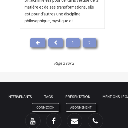
Si l'alchimie est pour certains l'étude de la
matière et de ses transformations, elle
est pour d'autres une discipline
philosophique, mystique et...
1
2
Page 2 sur 2
INTERVENANTS
TAGS
PRÉSENTATION
MENTIONS LÉG
CONNEXION
ABONNEMENT