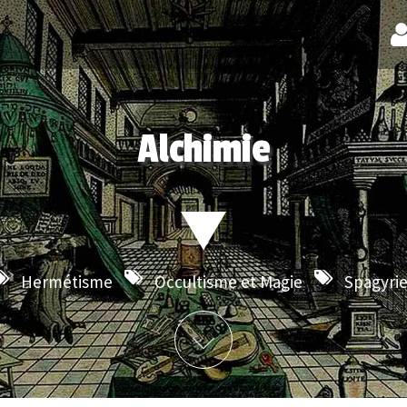
Alchimie
Hermétisme
Occultisme et Magie
Spagyri
Plus d'info