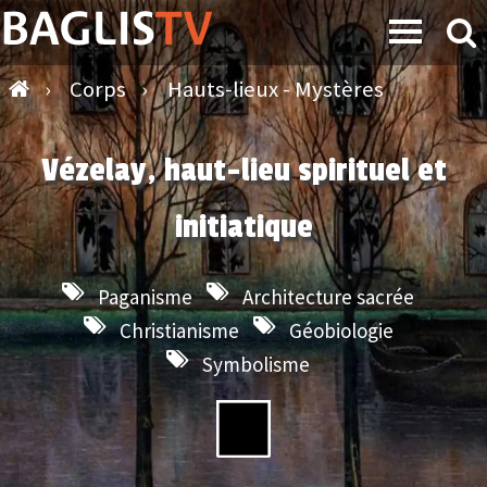
›
Corps
›
Hauts-lieux - Mystères
Vézelay, haut-lieu spirituel et
initiatique
Paganisme
Architecture sacrée
Christianisme
Géobiologie
Symbolisme