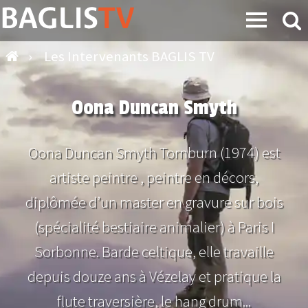
›
Les Intervenants BAGLIS TV
Oona Duncan Smyth
Oona Duncan Smyth Tornburn (1974) est
artiste peintre , peintre en décors,
diplômée d’un master en gravure sur bois
(spécialité bestiaire animalier) à Paris I
Sorbonne. Barde celtique, elle travaille
depuis douze ans à Vézelay et pratique la
flute traversière, le hang drum...