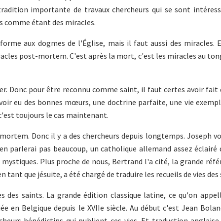
 tradition importante de travaux chercheurs qui se sont intéres
us comme étant des miracles.
nforme aux dogmes de l'Église, mais il faut aussi des miracles. 
acles post-mortem. C'est après la mort, c'est les miracles au tong
ler. Donc pour être reconnu comme saint, il faut certes avoir fait
 avoir eu des bonnes mœurs, une doctrine parfaite, une vie exempl
t c'est toujours le cas maintenant.
st-mortem. Donc il y a des chercheurs depuis longtemps. Joseph 
en parlerai pas beaucoup, un catholique allemand assez éclairé 
ystiques. Plus proche de nous, Bertrand l'a cité, la grande réfé
 tant que jésuite, a été chargé de traduire les recueils de vies des 
s des saints. La grande édition classique latine, ce qu'on appel
iée en Belgique depuis le XVIIe siècle. Au début c'est Jean Bola
heurs bénédictins qui publient ces vies. Et traduction anglaise,