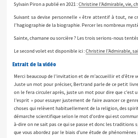
Sylvain Piron a publié en 2021 :
Christine l’Admirable, vie, c
Suivant sa devise personnelle « être attentif à tout, ne cr
l’hagiographie de la biographie. Percer les nombreux mystèr
Sainte, chamane ou sorcière ? Les trois serions-nous tent
Le second volet est disponible ici :
Christine l’Admirable, s
Extrait de la vidéo
Merci beaucoup de l'invitation et de m'accueillir et d'être
Juste un mot pour préciser, Bertrand parle de ce petit livre q
on le fera circuler après, juste un mot pour dire que c'est 
l'esprit » pour essayer justement de faire avancer ce genr
choses qui relèvent habituellement de la religion, des spir
démarche scientifique selon le mot d'ordre qui est commun à
à-dire on ne sait pas ce qui se passe et donc les tradition
que vous abordez par le biais d'une étude de phénomènes