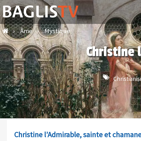
›
Âme
›
Mystique
Christine 
Christiani
Christine l’Admirable, sainte et chamane