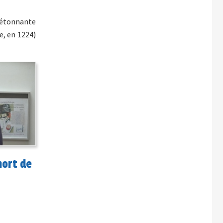
d)étonnante
e, en 1224)
mort de