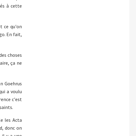
sés à cette
Et ce qu'on
o. En fait,
 des choses
aire, ça ne
von Goehrus
qui a voulu
rence c'est
saints.
le les Acta
nd, donc on
 il y a une