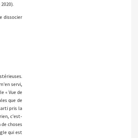
 2020).
e dissocier
stérieuses.
 m'en servi,
le « Vue de
ales que de
rti pris la
ien, c'est-
n de choses
le qui est