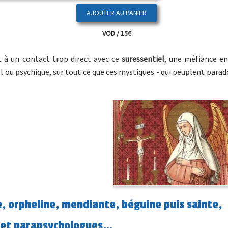
VOD / 15€
t à un contact trop direct avec ce
suressentiel
, une méfiance en
l ou psychique, sur tout ce que ces mystiques - qui peuplent par
e, orpheline, mendiante, béguine puis sainte,
s et parapsychologues…