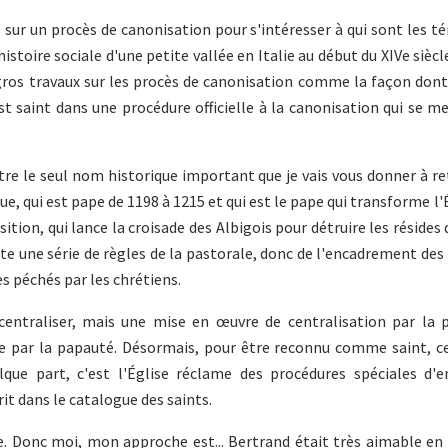
e sur un procès de canonisation pour s'intéresser à qui sont les t
istoire sociale d'une petite vallée en Italie au début du XIVe siècl
s gros travaux sur les procès de canonisation comme la façon dont 
 est saint dans une procédure officielle à la canonisation qui se m
e le seul nom historique important que je vais vous donner à ret
ue, qui est pape de 1198 à 1215 et qui est le pape qui transforme l'
isition, qui lance la croisade des Albigois pour détruire les résides
oute une série de règles de la pastorale, donc de l'encadrement des 
es péchés par les chrétiens.
centraliser, mais une mise en œuvre de centralisation par la 
le par la papauté. Désormais, pour être reconnu comme saint, ce
que part, c'est l'Église réclame des procédures spéciales d'e
it dans le catalogue des saints.
. Donc moi, mon approche est... Bertrand était très aimable en