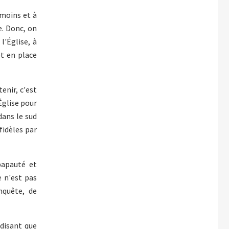
émoins et à
e. Donc, on
l'Église, à
et en place
enir, c'est
Église pour
 dans le sud
fidèles par
papauté et
 n'est pas
nquête, de
 disant que