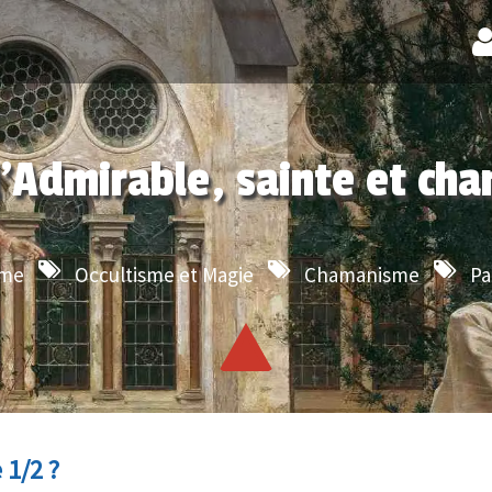
l’Admirable, sainte et ch
sme
Occultisme et Magie
Chamanisme
Pa
 1/2 ?