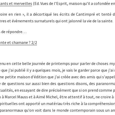
hants et merveilles
(Ed. Vues de l’Esprit, maison qu’il a cofondée en
oire en rien », il a décortiqué les écrits de Cantimpré et tenté d
es et évènements surnaturels qui ont jalonné la vie de la sainte.
és de répondre…
ainte et chamane ? 2/2
 venu en cette belle journée de printemps pour parler de choses my
ue j'ai publié il y a quelques mois, je vais le garder parce que j'ai
une petite maison d'édition que j'ai créée avec des amis qui s'appel
e de questions sur aussi bien des questions disons, des paranorm
itualités, en essayant de dire précisément que si on prend comme pa
 Marcel Mauss et à Aimé Michel, être attentif à tout, ne croire à r
s spirituelles ont apporté un matériau très riche à la compréhensio
 paranormaux qu'on voit dans le monde contemporain sous un ang