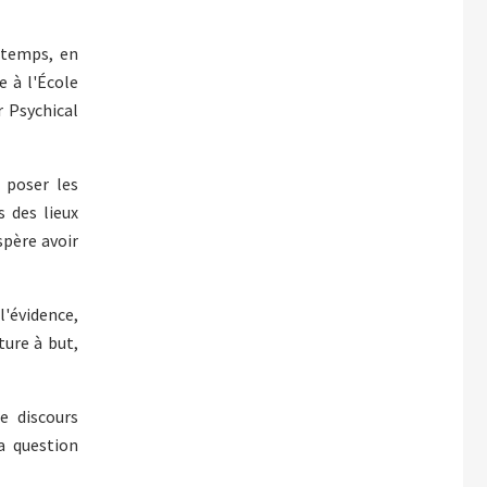
 temps, en
e à l'École
r Psychical
 poser les
 des lieux
spère avoir
l'évidence,
ture à but,
e discours
a question