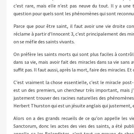
c'est rare, mais elle n'est pas neuve du tout. Il y a une
question pour quels sont les phénomènes qui sont reconn
Parce que pour être saint, il faut avoir une vie droite co
réclame à partir d'Innocent 3, c'est principalement des mir
on se méfie des saints vivants.
On préfère les saints morts qui sont plus faciles à contrô
dans sa vie, mais avoir fait des miracles dans sa vie sans
suffit pas. Il faut aussi, après la mort, faire des miracles. E
C'est vraiment la chose essentielle, c'est le miracle po
est un des premiers, un chercheur très important, mais j'
justement trouver des racines naturelles des phénomènes m
Herbert Thurston qui est un jésuite anglais qui justement, en
Alors on a des grands recueils de ce qu'on appelle les vie
Sanctorum, donc les actes des vies des saints, a été publ
appelle ça les Bolandistes, c'est tout un groupe de cherc