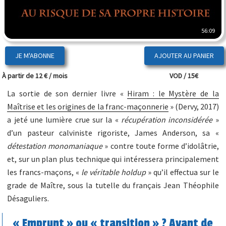
56:09
JE M'ABONNE
À partir de 12 € / mois
VOD / 15€
La sortie de son dernier livre «
Hiram : le Mystère de la
Maîtrise et les origines de la franc-maçonnerie
» (Dervy, 2017)
a jeté une lumière crue sur la «
récupération inconsidérée
»
d’un pasteur calviniste rigoriste, James Anderson, sa «
détestation monomaniaque
» contre toute forme d’idolâtrie,
et, sur un plan plus technique qui intéressera principalement
les francs-maçons, «
le véritable holdup
» qu’il effectua sur le
grade de Maître, sous la tutelle du français Jean Théophile
Désaguliers.
« Emprunt » ou « transition » ? Avant de