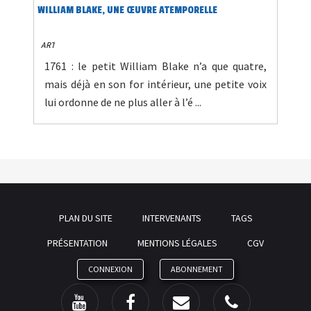
WILLIAM BLAKE, UNE ŒUVRE ATEMPORELLE
ART
1761 : le petit William Blake n’a que quatre,
mais déjà en son for intérieur, une petite voix
lui ordonne de ne plus aller à l’é ...
PLAN DU SITE
INTERVENANTS
TAGS
PRÉSENTATION
MENTIONS LÉGALES
CGV
CONNEXION
ABONNEMENT