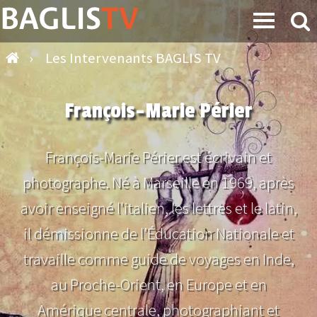
›
Les Intervenants BAGLIS TV
François-Marie Périer
François-Marie Périer est écrivain et
photographe. Né à Marseille en 1969, après
avoir enseigné l'italien, les lettres et le latin,
il démissionne de l’Éducation Nationale et
travaille comme guide de voyages en Inde,
au Proche-Orient, en Europe et en
Amérique centrale, photographiant et