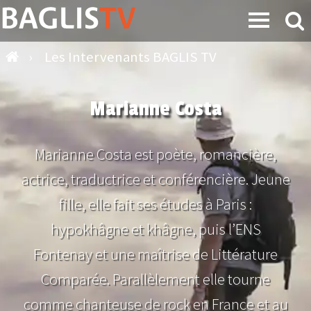
›
Les Intervenants BAGLIS TV
Marianne Costa
Marianne Costa est poète, romancière,
actrice, traductrice et conférencière. Jeune
fille, elle fait ses études à Paris :
hypokhâgne et khâgne, puis l’ENS
Fontenay et une maîtrise de Littérature
Comparée. Parallèlement elle tourne
comme chanteuse de rock en France et au