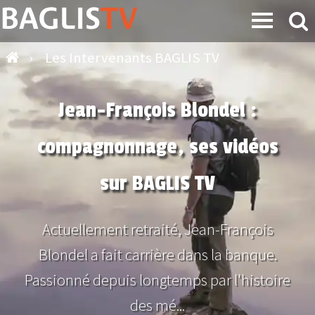
›
Les Intervenants BAGLIS TV
Jean-François Blondel :
compagnonnage, ses vidéos
sur BAGLIS TV
Actuellement retraité, Jean-François
Blondel a fait carrière dans la banque.
Passionné depuis longtemps par l'histoire
des mé...