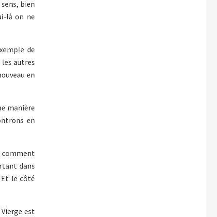
 sens, bien
ui-là on ne
 exemple de
 les autres
 nouveau en
ine manière
ontrons en
re, comment
ortant dans
 Et le côté
 Vierge est