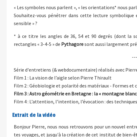
« Les symboles nous parlent », « les orientations* nous par
Souhaitez-vous pénétrer dans cette lecture symbolique e
sensible » ?
* à ce titre les angles de 36, 54 et 90 degrés (dont la 
rectangles « 3-4-5 » de
Pythagore
sont aussi largement prés
--
Série d'entretiens (& webdocumentaire) réalisés avec Pierr
Film 1 : La vision de l’aigle selon Pierre Thirault
Film 2 : Géobiologie et polarité des matériaux - Formes et
Film 3 : Astro géométrie en Bretagne : la « montagne bla
Film 4 : L’attention, l’intention, l’évocation : des technique
Extrait de la vidéo
Bonjour Pierre, nous nous retrouvons pour un nouvel entre
tes voyages, et jusqu'à la création de cet institut de bien