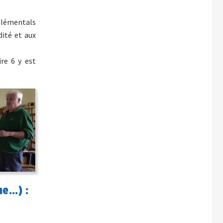
 élémentals
dité et aux
ire 6 y est
ne…) :