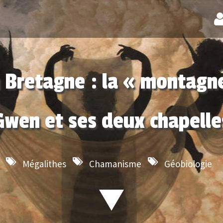
 Bretagne : la « montagn
Gwen et ses deux chapelle
Mégalithes
Chamanisme
Géobiologie