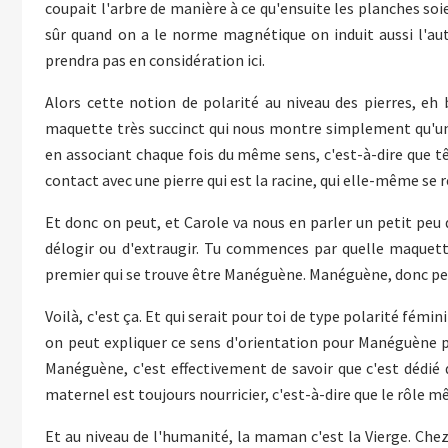
coupait l'arbre de manière à ce qu'ensuite les planches so
sûr quand on a le norme magnétique on induit aussi l'autr
prendra pas en considération ici.
Alors cette notion de polarité au niveau des pierres, eh
maquette très succinct qui nous montre simplement qu'une 
en associant chaque fois du même sens, c'est-à-dire que tête,
contact avec une pierre qui est la racine, qui elle-même se re
Et donc on peut, et Carole va nous en parler un petit peu
délogir ou d'extraugir. Tu commences par quelle maquett
premier qui se trouve être Manéguène. Manéguène, donc p
Voilà, c'est ça. Et qui serait pour toi de type polarité fém
on peut expliquer ce sens d'orientation pour Manéguène p
Manéguène, c'est effectivement de savoir que c'est dédié d
maternel est toujours nourricier, c'est-à-dire que le rôle 
Et au niveau de l'humanité, la maman c'est la Vierge. Chez