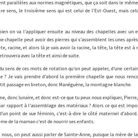
ient parallèles aux normes magnétiques, que ça soit dans le même
e sens, le troisième sens qui est celui de l'Est-Ouest, mais cel
 bien on va l'appliquer ensuite au niveau des chapelles avec un
chapelle peut avoir des pierres qui s'assemblent les unes après
 racine, et alors là je vais avoir la racine, la tête, la tête est à
trouvera avec la tête et ainsi de suite.
 du sens de ces mots de rotation qu'on peut appeler, d'une certa
e ? Je vais prendre d'abord la première chapelle que nous renc
etit passage en breton, donc Manéguène, la montagne blanche.
inine, donc lunaire, et donc est-ce que tu peux nous expliquer, Pier
ar rapport à l'assemblage des matériaux ? Alors ce qui est imp
'un point de vue féminin, c'est-à-dire le côté maternel d'abord.
même de la maman c'est de nourrir ses enfants.
 nous, on peut aussi parler de Sainte-Anne, puisque la mère de la