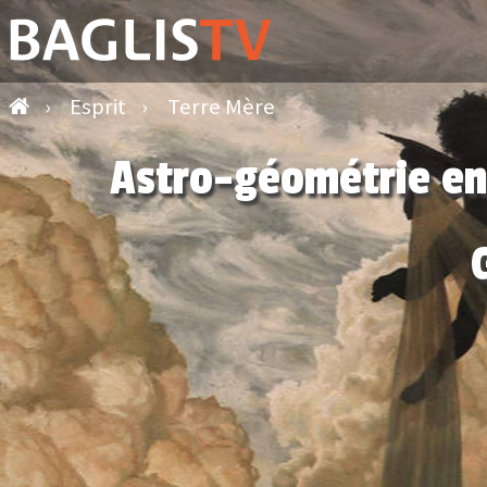
›
Esprit
›
Terre Mère
Astro-géométrie en