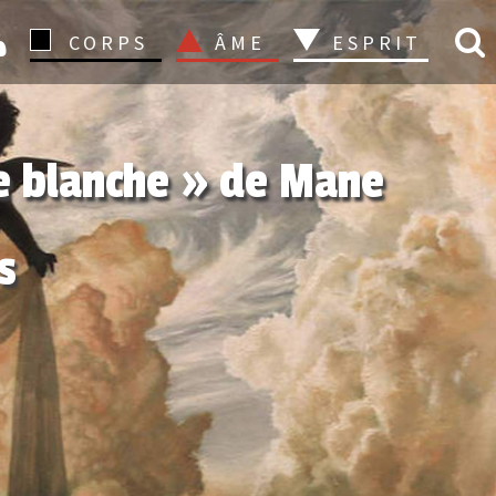
CONNEXION
CORPS
ÂME
ESPRIT
e blanche » de Mane
s