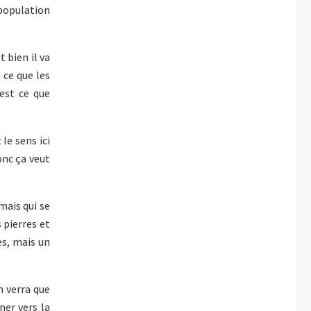
 population
 bien il va
 ce que les
'est ce que
le sens ici
onc ça veut
mais qui se
 pierres et
s, mais un
n verra que
rner vers la