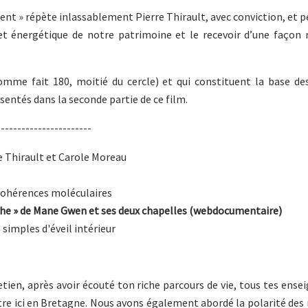
lent » répète inlassablement Pierre Thirault, avec conviction, et 
t énergétique de notre patrimoine et le recevoir d’une façon n
somme fait 180, moitié du cercle) et qui constituent la base de
entés dans la seconde partie de ce film.
-----------------------
e Thirault et Carole Moreau
 cohérences moléculaires
nche » de Mane Gwen et ses deux chapelles (webdocumentaire)
s simples d'éveil intérieur
tien, après avoir écouté ton riche parcours de vie, tous tes ens
-être ici en Bretagne. Nous avons également abordé la polarité des