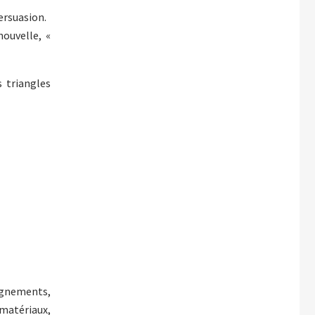
persuasion.
ouvelle, «
s triangles
eignements,
 matériaux,