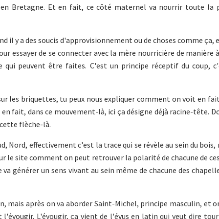
 en Bretagne. Et en fait, ce côté maternel va nourrir toute la
and il y a des soucis d'approvisionnement ou de choses comme ça, et
 pour essayer de se connecter avec la mère nourricière de manière à
 qui peuvent être faites. C'est un principe réceptif du coup, c
ur les briquettes, tu peux nous expliquer comment on voit en fait 
 en fait, dans ce mouvement-là, ici ça désigne déjà racine-tête. D
 cette flèche-là.
d, Nord, effectivement c'est la trace qui se révèle au sein du bois, 
 sur le site comment on peut retrouver la polarité de chacune de ces
 va générer un sens vivant au sein même de chacune des chapelle
, mais après on va aborder Saint-Michel, principe masculin, et o
t l'évougir. L'évougir, ça vient de l'évus en latin qui veut dire tou