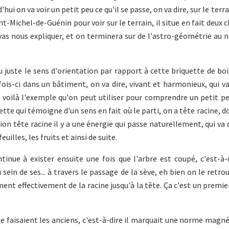
hui on va voir un petit peu ce qu'il se passe, on va dire, sur le terr
t-Michel-de-Guénin pour voir sur le terrain, il situe en fait deux c
 vas nous expliquer, et on terminera sur de l'astro-géométrie au n
u juste le sens d'orientation par rapport à cette briquette de boi
ois-ci dans un bâtiment, on va dire, vivant et harmonieux, qui v
rs voilà l'exemple qu'on peut utiliser pour comprendre un petit pe
ette qui témoigne d'un sens en fait où le parti, on a tête racine, do
lation tête racine il y a une énergie qui passe naturellement, qui va
uilles, les fruits et ainsi de suite.
tinue à exister ensuite une fois que l'arbre est coupé, c'est-à-
sein de ses... à travers le passage de la sève, eh bien on le retro
ent effectivement de la racine jusqu'à la tête. Ça c'est un premie
e faisaient les anciens, c'est-à-dire il marquait une norme magnét