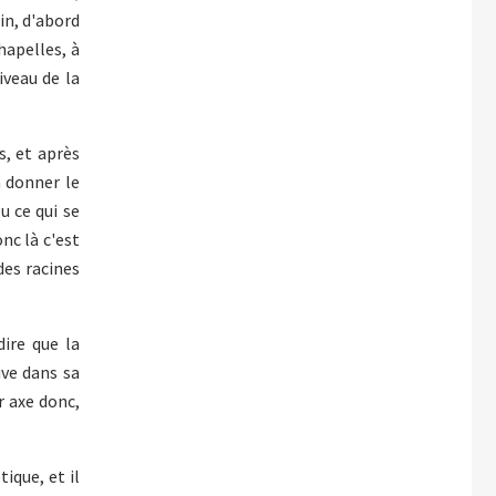
ain, d'abord
hapelles, à
iveau de la
s, et après
a donner le
u ce qui se
nc là c'est
 des racines
dire que la
uve dans sa
r axe donc,
ique, et il