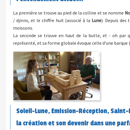
La première se trouve au pied de la colline et se nomme
No
/ djinns, et le chiffre huit (associé à la
Lune
). Depuis des 
moissons.
La seconde se trouve en haut de la butte, et - oh par
représenté, et sa forme globale évoque celle d’une barque (ce
Soleil-Lune, Emission-Réception, Sain
la création et son devenir dans une parf